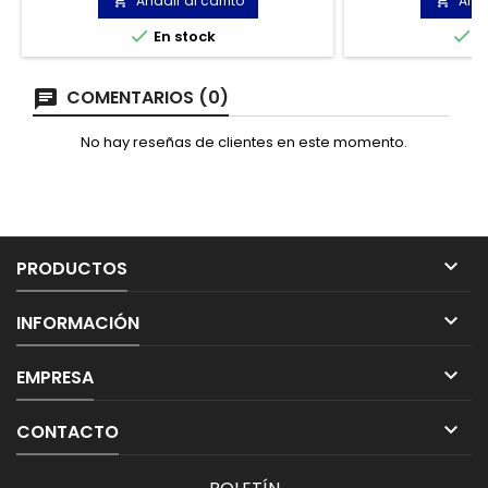
Añadir al carrito
Añad


ambientes fríos.


En stock
E
COMENTARIOS (0)
No hay reseñas de clientes en este momento.

PRODUCTOS

INFORMACIÓN

EMPRESA

CONTACTO