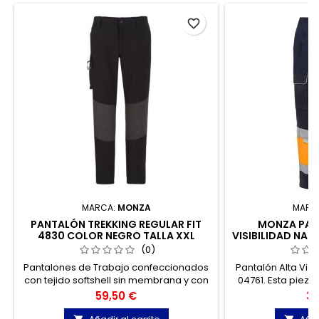
favorite_border
MARCA:
MONZA
MARC
PANTALÓN TREKKING REGULAR FIT
MONZA PAN
4830 COLOR NEGRO TALLA XXL
VISIBILIDAD NAR
(0)
Pantalones de Trabajo confeccionados
Pantalón Alta Visibi
con tejido softshell sin membrana y con
04761. Esta pieza
interior perchado. Este pantalón està
señalizar la prese
Precio
Pr
59,50 €
30
indicado para aquellos profesionales
del profesional
que desempeñan su labor en
peligro de b