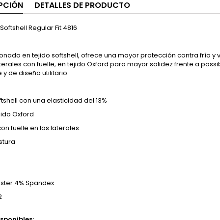
PCIÓN
DETALLES DE PRODUCTO
Softshell Regular Fit 4816
nado en tejido softshell, ofrece una mayor protección contra frío y 
terales con fuelle, en tejido Oxford para mayor solidez frente a po
 y de diseño utilitario.
ftshell con una elasticidad del 13%
jido Oxford
con fuelle en los laterales
stura
éster 4% Spandex
2
isponibles: