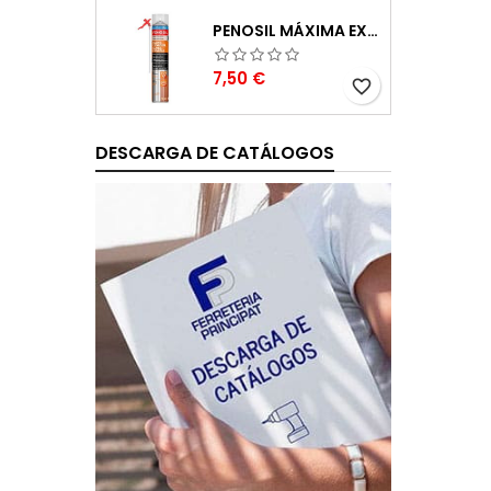
PENOSIL MÁXIMA EXPANSIÓN ESPUMA DE POLIURETANO 750ML
Precio
7,50 €
favorite_border
DESCARGA DE CATÁLOGOS