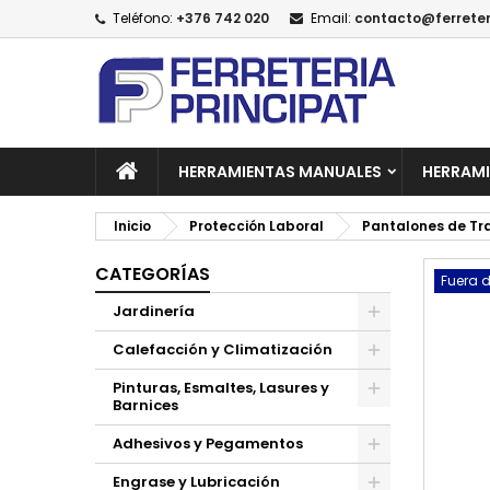
Teléfono:
+376 742 020
Email:
contacto@ferreter
A
C
I
add_circle_outline
De
No
HERRAMIENTAS MANUALES
HERRAMI
Inicio
Protección Laboral
Pantalones de Tr
CATEGORÍAS
Fuera d
Jardinería
Calefacción y Climatización
Pinturas, Esmaltes, Lasures y
Barnices
Adhesivos y Pegamentos
Engrase y Lubricación