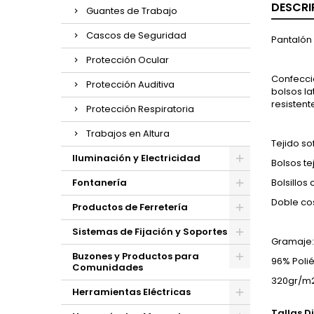
DESCRI
Guantes de Trabajo
Cascos de Seguridad
Pantalón 
Protección Ocular
Confeccio
Protección Auditiva
bolsos la
resistente
Protección Respiratoria
Trabajos en Altura
Tejido so
Iluminación y Electricidad
Bolsos te
Fontanería
Bolsillos 
Doble co
Productos de Ferretería
Sistemas de Fijación y Soportes
Gramaje:
Buzones y Productos para
96% Poli
Comunidades
320gr/m
Herramientas Eléctricas
Tallas D