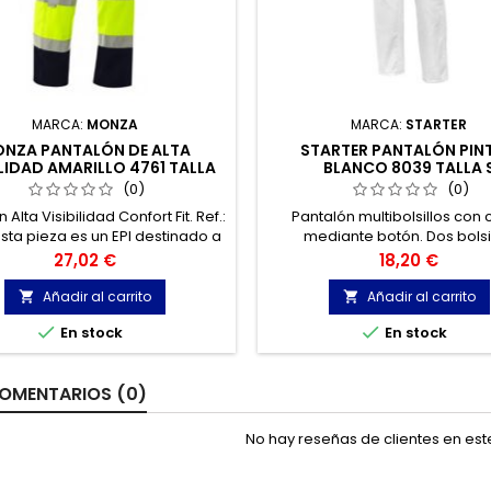
MARCA:
MONZA
MARCA:
STARTER
NZA PANTALÓN DE ALTA
STARTER PANTALÓN PIN
ILIDAD AMARILLO 4761 TALLA
BLANCO 8039 TALLA 
52-54
(0)
(0)
 Alta Visibilidad Confort Fit. Ref.:
Pantalón multibolsillos con 
Esta pieza es un EPI destinado a
mediante botón. Dos bolsi
alizar la presencia diurna y
delanteros de corte oblícuo
Precio
Precio
27,02 €
18,20 €
cturna del profesional bajo
laterales con solapa y otro t
uaciones de peligro de baja
Añadir al carrito
Añadir al carrito


visibilidad.


En stock
En stock
OMENTARIOS (0)
No hay reseñas de clientes en es