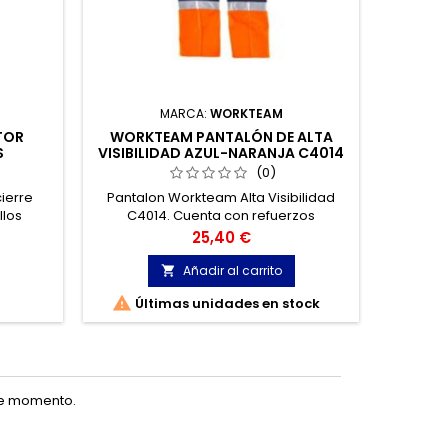
MARCA:
WORKTEAM
TOR
WORKTEAM PANTALÓN DE ALTA
MONZA
S
VISIBILIDAD AZUL-NARANJA C4014
COCINA
TALLA 40
(0)
cierre
Pantalon Workteam Alta Visibilidad
Monza 
llos
C4014. Cuenta con refuerzos
Deport
, dos
combinados con alta visibilidad y
Precio
25,40 €
rasero.
cintas reflectantes. Azul-naranja.
Añadir al carrito


Últimas unidades en stock
te momento.