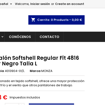

pañol
Welcome,
Iniciar sesión
or
Create an account
×
×
×
shopping_cart
Carrito:
0
Products - 0,00 €
L
CONÓCENOS
CONTACTO
n
s
lón Softshell Regular Fit 4816
 Negro Talla L
cia
4013904-01/L
Marca
MONZA
onado en tejido softshell, ofrece una mayor protección
 frío y el viento que otros pantalones de trabajo.
3 €
Impuestos incluidos