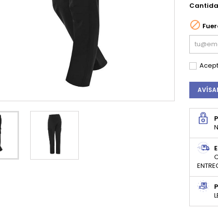
Cantid

Fuer
Acept
AVÍSA
N
E
C
ENTRE
P
L