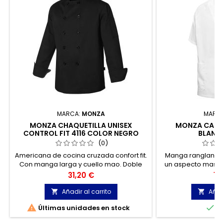
MARCA:
MONZA
MARC
MONZA CHAQUETILLA UNISEX
MONZA CASA
CONTROL FIT 4116 COLOR NEGRO
BLANC
TALLA XXL
(0)
Americana de cocina cruzada confort fit.
Manga ranglan e
Con manga larga y cuello mao. Doble
un aspecto mas d
botonadura de pasta. Con un bolsillo de
ya que son 
Precio
Pr
31,20 €
14
parche en la manga izquierda.
Añadir al carrito
Añad




Últimas unidades en stock
E