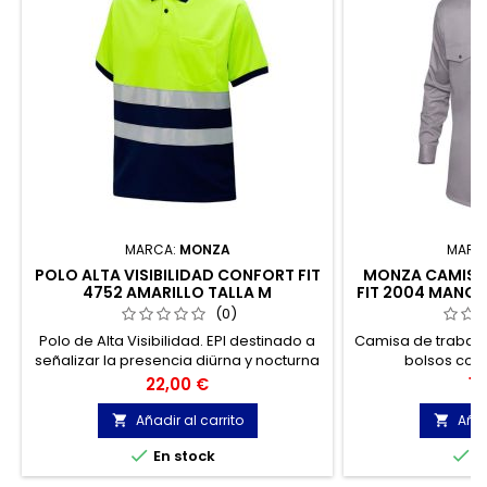
MARCA:
MONZA
MARC
POLO ALTA VISIBILIDAD CONFORT FIT
MONZA CAMISA
4752 AMARILLO TALLA M
FIT 2004 MANGA
TA
(0)
Polo de Alta Visibilidad. EPI destinado a
Camisa de trabaj
señalizar la presencia diürna y nocturna
bolsos con 
del profesional bajo situaciones de
Precio
Pr
22,00 €
19
peligro de baja visibilidad.
Añadir al carrito
Añad




En stock
E