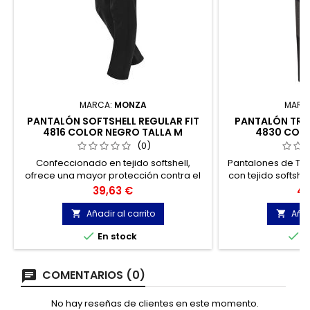
MARCA:
MONZA
MARC
PANTALÓN SOFTSHELL REGULAR FIT
PANTALÓN TREK
4816 COLOR NEGRO TALLA M
4830 COL
REFLECTAN
(0)
Confeccionado en tejido softshell,
Pantalones de Tr
ofrece una mayor protección contra el
con tejido softsh
frío y el viento que otros pantalones de
interior perchad
Precio
Pr
39,63 €
42
trabajo.
indicado para aq
que desempe
Añadir al carrito
Añad


ambien


En stock
E
COMENTARIOS (0)
No hay reseñas de clientes en este momento.