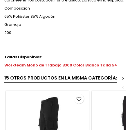
corchete en los costados. Puño elástico. Elástico en la espalda.
Composición
65% Poliéster 35% Algodón
Gramaje
200
Tallas Disponibles:
Workteam Mono de Trabajo B300 Color Blanco Talla 54
15 OTROS PRODUCTOS EN LA MISMA CATEGORÍA:
>
<
favorite_border