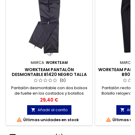
MARCA:
WORKTEAM
MARCA:
WORKTEAM PANTALÓN
WORKTEAM PANT
DESMONTABLE B1420 NEGRO TALLA
B9016
52
(0)
Pantalón desmontable con dos bolsos
Pantalón recto d
de fuelle en los costados y bolsillos
Bolsillo relojero.
auxiliares superpuestos con cartera de
Cierre de bo
Precio
Pr
29,40 €
18
velcro.
cre
Añadir al carrito
Añad




Últimas unidades en stock
Últimas un