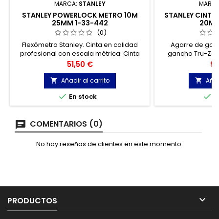
MARCA:
STANLEY
MARC
STANLEY POWERLOCK METRO 10M
STANLEY CINTA
25MM 1-33-442
20M 
(0)
Flexómetro Stanley. Cinta en calidad
Agarre de goma
profesional con escala métrica. Cinta
gancho Tru-Zer
extra gruesa (25 mm), curvada. Cinta
Gancho plegable
Precio
Pr
51,50 €
97
revestida completamente con una capa
65.6 ft. Mango retrá
protectora de Mylar
Añadir al carrito
Añad




En stock
E
COMENTARIOS (0)
No hay reseñas de clientes en este momento.

PRODUCTOS