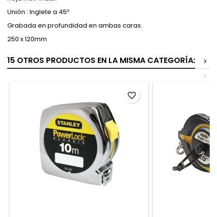
Unión : Inglete a 45º
Grabada en profundidad en ambas caras.
250 x 120mm
15 OTROS PRODUCTOS EN LA MISMA CATEGORÍA:
>
<
favorite_border