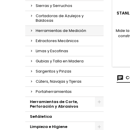
Sierras y Serruchos
STANL
Cortadoras de Azulejos y
Baldosas
Herramientas de Medición
Mide la
constr
Extractores Mecánicos
Mide l
el 6 
Limas y Escofinas
a
Gubias y Talla en Madera
Sargentos y Pinzas
C
Cúters, Navajas y Tijeras
Portaherramientas
Herramientas de Corte,
Perforación y Abrasivos
Señáletica
Limpieza e Higiene