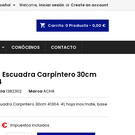

pañol
Welcome,
Iniciar sesión
or
Create an account
×
×
×
shopping_cart
Carrito:
0
Products - 0,00 €
L
CONÓCENOS
CONTACTO
n
s
 Escuadra Carpintero 30cm
4
cia
1382302
Marca
ACHA
uadra Carpintero 30cm 41304. 41, hoja inox mate, base
0 €
Impuestos incluidos