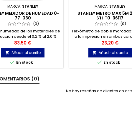
MARCA:
STANLEY
MARCA:
STANLEY
EY MEDIDOR DE HUMEDAD 0-
STANLEY METRO MAX 5M
77-030
STHT0-36117
(0)
(0)
 humedad de los materiales de
Flexómetro de doble marcado:
ucción desde el 0,2 % al 2,0 %.
a la impresión en ambas cara
a humedad de la madera desde
cinta, se tiene una buena visib
Precio
Precio
83,50 €
23,20 €
% al 44 %. Mide la temperatura
las medidas independientem
mbiente. Temperatura de
la posición en la que se encue
Añadir al carrito
Añadir al carrito


funcionamiento 0 - 37 °C.
herramienta de medició


En stock
En stock
OMENTARIOS (0)
No hay reseñas de clientes en es