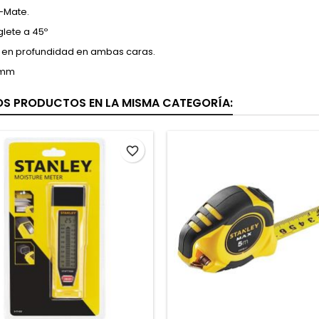
x-Mate.
glete a 45º
en profundidad en ambas caras.
0mm
OS PRODUCTOS EN LA MISMA CATEGORÍA:
favorite_border