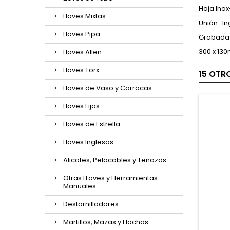
Hoja Ino
Llaves Mixtas
Unión : In
Llaves Pipa
Grabada 
300 x 13
Llaves Allen
Llaves Torx
15 OTR
Llaves de Vaso y Carracas
Llaves Fijas
Llaves de Estrella
Llaves Inglesas
Alicates, Pelacables y Tenazas
Otras LLaves y Herramientas
Manuales
Destornilladores
Martillos, Mazas y Hachas