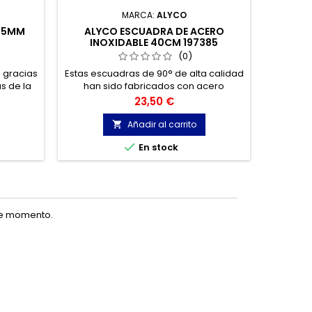
VOLA
MARCA:
ALYCO
PROF
 25MM
ALYCO ESCUADRA DE ACERO
INOXIDABLE 40CM 197385
(0)
Escuad
con 
 gracias
Estas escuadras de 90° de alta calidad
s de la
han sido fabricados con acero
ilidad de
inoxidable endurecido de alta
Precio
23,50 €
ente de
resistencia para un funcionamiento de
ntre la
larga duración y una durabilidad
Añadir al carrito


Úl
n.
extrema.

En stock
te momento.