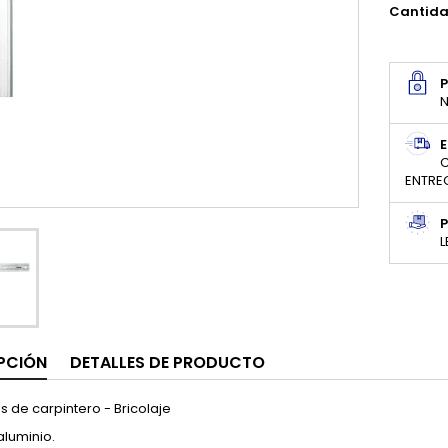
Cantid
N
E
C
ENTRE
P
L
PCIÓN
DETALLES DE PRODUCTO
 de carpintero - Bricolaje
aluminio.