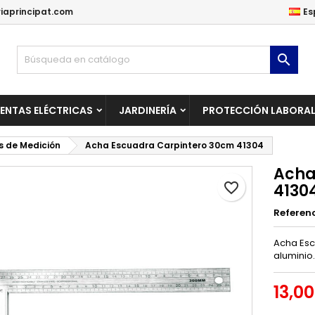
iaprincipat.com
Es
ñadir a la lista de deseos
rear lista de deseos
niciar sesión

Crear una lista nueva
be iniciar sesión para guardar productos en su lista de deseos.
mbre de la lista de deseos
ENTAS ELÉCTRICAS
JARDINERÍA
PROTECCIÓN LABORA
Cancelar
Iniciar sesió
s de Medición
Acha Escuadra Carpintero 30cm 41304
Cancelar
Crear lista de deseo
Acha
favorite_border
4130
Referen
Acha Esc
aluminio.
13,0