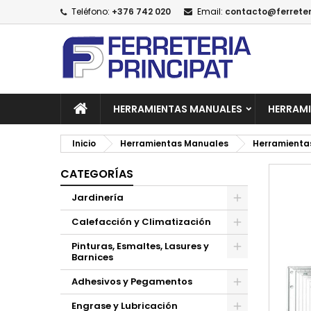
Teléfono:
+376 742 020
Email:
contacto@ferreter
A
C
I
add_circle_outline
De
No
HERRAMIENTAS MANUALES
HERRAMI
Inicio
Herramientas Manuales
Herramienta
CATEGORÍAS
Jardinería
Calefacción y Climatización
Pinturas, Esmaltes, Lasures y
Barnices
Adhesivos y Pegamentos
Engrase y Lubricación