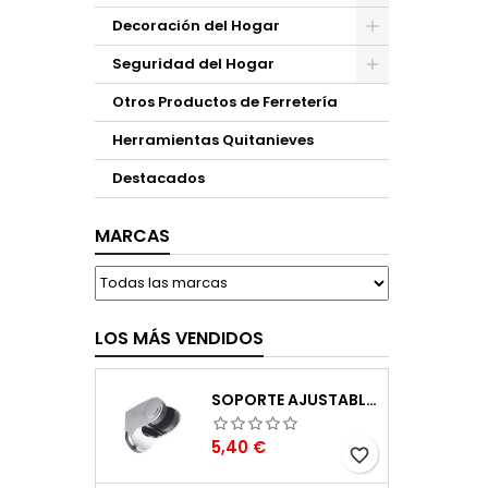
Decoración del Hogar
Seguridad del Hogar
Otros Productos de Ferretería
Herramientas Quitanieves
Destacados
MARCAS
LOS MÁS VENDIDOS
SOPORTE AJUSTABLE PARA MANGO DE DUCHA 51395
Precio
5,40 €
favorite_border