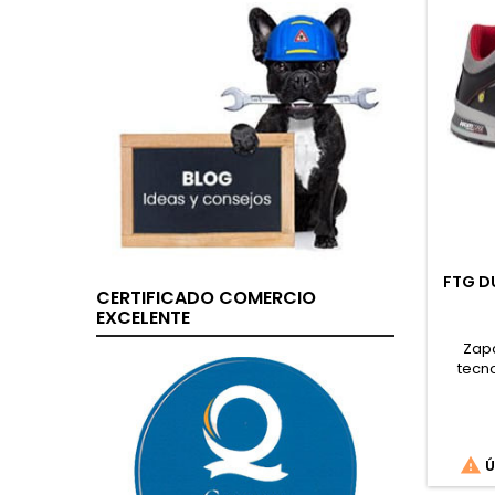
FTG D
CERTIFICADO COMERCIO
EXCELENTE
Zapa
tecno

Ú