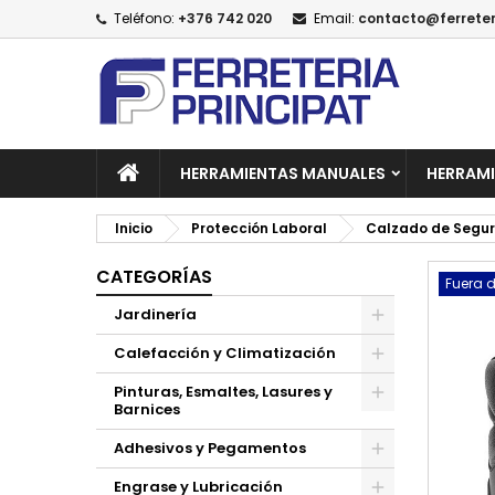
Teléfono:
+376 742 020
Email:
contacto@ferreter
A
C
I
add_circle_outline
De
No
HERRAMIENTAS MANUALES
HERRAMI
Inicio
Protección Laboral
Calzado de Segu
CATEGORÍAS
Fuera d
Jardinería
Calefacción y Climatización
Pinturas, Esmaltes, Lasures y
Barnices
Adhesivos y Pegamentos
Engrase y Lubricación