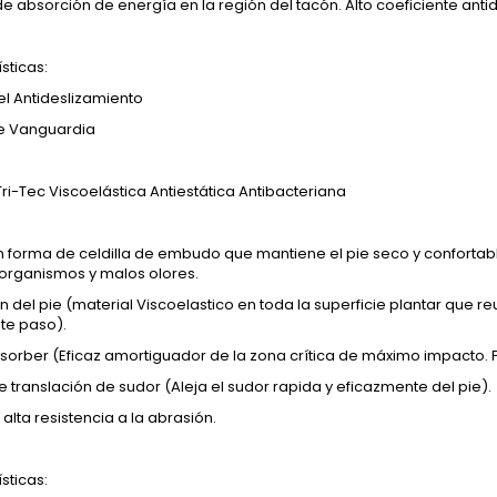
e absorción de energía en la región del tacón. Alto coeficiente ant
sticas:
el Antideslizamiento
e Vanguardia
: Tri-Tec Viscoelástica Antiestática Antibacteriana
 forma de celdilla de embudo que mantiene el pie seco y confortable
organismos y malos olores.
n del pie (material Viscoelastico en toda la superficie plantar que re
nte paso).
sorber (Eficaz amortiguador de la zona crítica de máximo impacto. 
 translación de sudor (Aleja el sudor rapida y eficazmente del pie).
 alta resistencia a la abrasión.
sticas: