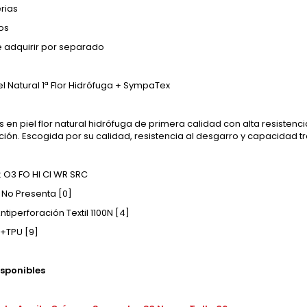
rias
os
 adquirir por separado
el Natural 1ª Flor Hidrófuga + SympaTex
es en piel flor natural hidrófuga de primera calidad con alta resisten
ción. Escogida por su calidad, resistencia al desgarro y capacidad t
 O3 FO HI CI WR SRC
 No Presenta [0]
ntiperforación Textil 1100N [4]
U+TPU [9]
isponibles