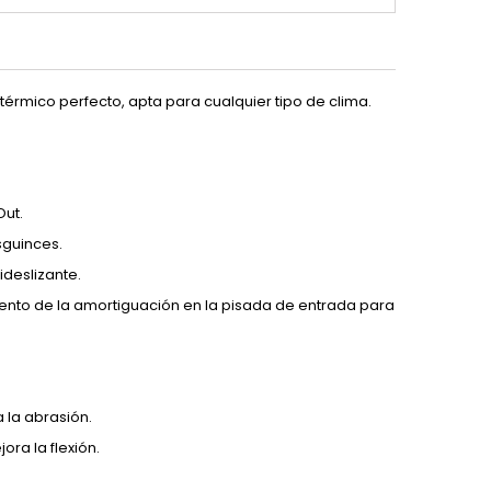
térmico perfecto, apta para cualquier tipo de clima.
ut.
sguinces.
ideslizante.
ento de la amortiguación en la pisada de entrada para
a la abrasión.
ra la flexión.