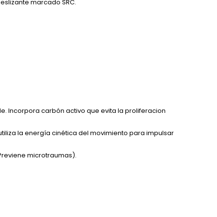
ideslizante marcado SRC.
. Incorpora carbón activo que evita la proliferacion
utiliza la energía cinética del movimiento para impulsar
Previene microtraumas).