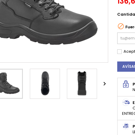
136,
Cantid

Fuer
Acept
AVÍSA

N
E
C
ENTRE
P
L