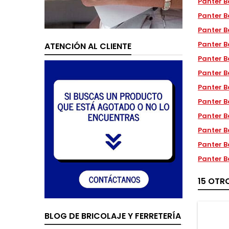
Panter B
Panter B
Panter B
Panter B
ATENCIÓN AL CLIENTE
Panter B
Panter B
Panter B
Panter B
Panter B
Panter B
Panter B
Panter B
15 OTR
BLOG DE BRICOLAJE Y FERRETERÍA