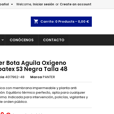

pañol
Welcome,
Iniciar sesión
or
Create an account
×
×
×
shopping_cart
Carrito:
0
Products - 0,00 €
L
CONÓCENOS
CONTACTO
n
s
er Bota Aguila Oxígeno
atex S3 Negra Talla 48
cia
4017962-48
Marca
PANTER
tica con membrana impermeable y planta anti
ón. Equilibrio térmico perfecto, apta para cualquier
lima. Indicada para intervención, policías, vigilantes y
de orden público.