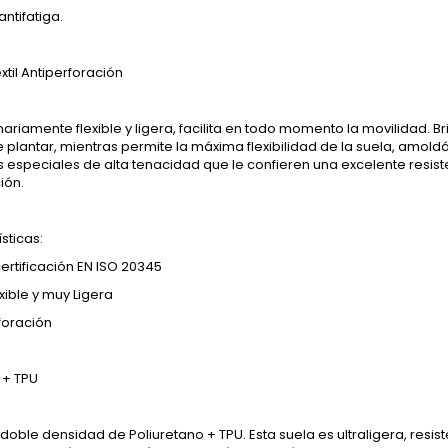
ntifatiga.
extil Antiperforación
nariamente flexible y ligera, facilita en todo momento la movilidad. B
e plantar, mientras permite la máxima flexibilidad de la suela, amoldá
s especiales de alta tenacidad que le confieren una excelente resi
ión.
sticas:
rtificación EN ISO 20345
xible y muy Ligera
foración
 + TPU
doble densidad de Poliuretano + TPU. Esta suela es ultraligera, resis