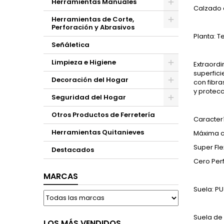
Herramientas Manuales
Calzado a
Herramientas de Corte,
Perforación y Abrasivos
Planta: T
Señáletica
Limpieza e Higiene
Extraordi
superfici
Decoración del Hogar
con fibra
y protecc
Seguridad del Hogar
Otros Productos de Ferretería
Caracterí
Herramientas Quitanieves
Máxima ce
Super Fle
Destacados
Cero Per
MARCAS
Suela: PU
Suela de 
LOS MÁS VENDIDOS