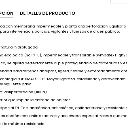
PCIÓN
DETALLES DE PRODUCTO
ica con membrana impermeable y planta anti perforación. Equilibrio 
para intervención, policías, vigilantes y fuerzas de orden público.
or natural hidrofugada.
 ecológica (no PTFE), impermeable y transpirable Sympatex High2O
ca, se ajusta perfectamente al pie protegiéndolo de torceduras y e
eñada para terrenos abruptos, ligera, flexible y extremadamente ant
cnología “OPTIMAL SOLE”. Mayor ligereza, estabilidad y aprovechami
el siguiente paso.
til antiperforación (1100N).
terior que impide la entrada de objetos.
 especial Tri-Tec, anatómica, antiestática, antibacteriana y resistente 
os anatómicos antirrozaduras y acolchado especial trasero que mejo
 de máxima resistencia.