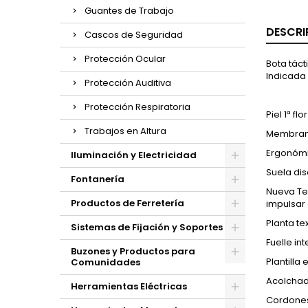
Guantes de Trabajo
DESCRI
Cascos de Seguridad
Protección Ocular
Bota táct
Indicada 
Protección Auditiva
Protección Respiratoria
Piel 1ª fl
Trabajos en Altura
Membrana
Ergonómi
Iluminación y Electricidad
Suela dis
Fontanería
Nueva Te
Productos de Ferretería
impulsar 
Planta tex
Sistemas de Fijación y Soportes
Fuelle in
Buzones y Productos para
Plantilla
Comunidades
Acolchad
Herramientas Eléctricas
Cordones