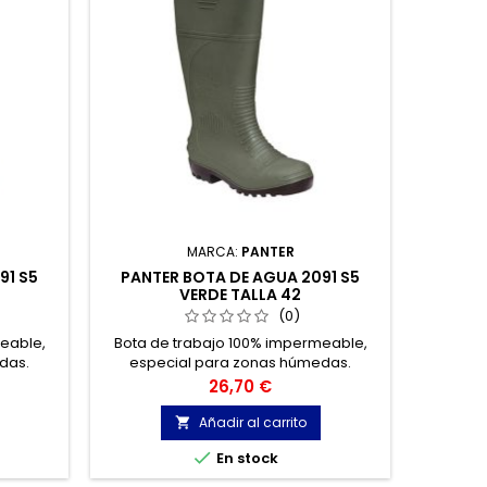
MARCA:
PANTER
91 S5
PANTER BOTA DE AGUA 2091 S5
PANTER 
VERDE TALLA 42
(0)
eable,
Bota de trabajo 100% impermeable,
Calzado 
das.
especial para zonas húmedas.
con un
Inco
Precio
26,70 €
ARMOT
superi
Añadir al carrito

utiliza


En stock
Úl
Fabrica