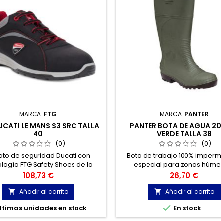
MARCA:
FTG
MARCA:
PANTER
UCATI LE MANS S3 SRC TALLA
PANTER BOTA DE AGUA 20
40
VERDE TALLA 38
(0)
(0)
to de seguridad Ducati con
Bota de trabajo 100% imperm
logía FTG Safety Shoes de la
especial para zonas húme
colección Racing Line.
Precio
Precio
108,73 €
26,70 €
Añadir al carrito
Añadir al carrito



ltimas unidades en stock
En stock