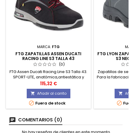
MARCA:
FTG
MAR
FTG ZAPATILLAS ASSEN DUCATI
FTG LYON ZAPAT
RACING LINE S3 TALLA 43
S3 NEGR
(0)
FTG Assen Ducati Racing Line S3 Talla 43.
Zapatillas de segu
SPORT-LITE, anatómica,antiestática y
Para la fabricació
antibacterial.
utilizado una micro
Precio
P
115,32 €
7
están fabricado 
Añadir al carrito
Añad




Fuera de stock
Fuer
COMENTARIOS (0)
No hay reseñas de clientes en este momento.