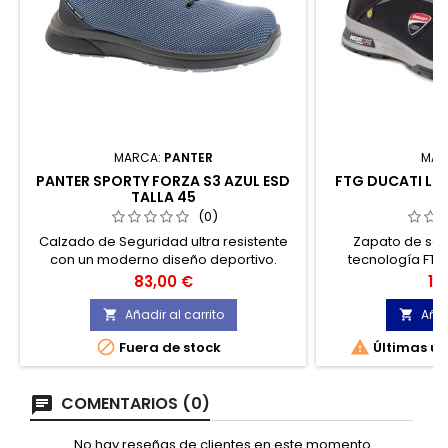
MARCA:
PANTER
MAR
PANTER SPORTY FORZA S3 AZUL ESD
FTG DUCATI LE 
TALLA 45
(0)
Calzado de Seguridad ultra resistente
Zapato de seg
con un moderno diseño deportivo.
tecnología FTG
Incorpora la nueva tecnología
colección
Precio
Pr
83,00 €
10
ARMOTEX® , resistencia 10 veces superior
a los actuales materiales, utilizados en
Añadir al carrito
Añad


condiciones extremas. Fabricación


Fuera de stock
Últimas un
respetuosa con el medio ambiente.
COMENTARIOS (0)
No hay reseñas de clientes en este momento.