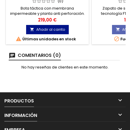
(0)
Bota táctica con membrana
Zapato de seg
impermeable y planta anti perforación.
tecnología FTG
Equilibrio térmico perfecto, apta para
colección
Precio
Pr
219,00 €
10
cualquier tipo de clima. Indicada para
intervención, policías, vigilantes y
Añadir al carrito
Añad


fuerzas de orden público.


Últimas unidades en stock
Fuer
COMENTARIOS (0)
No hay reseñas de clientes en este momento.

PRODUCTOS

INFORMACIÓN

EMPRESA