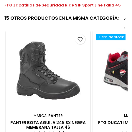
FTG Zapatillas de Seguridad Ride S1P Sport Line Talla 45
15 OTROS PRODUCTOS EN LA MISMA CATEGORÍA:
>
<
Fuera de stock
favorite_border
MARCA:
PANTER
MAR
PANTER BOTA AGUILA 249 S3 NEGRA
FTG DUCATI MUG
MEMBRANA TALLA 46