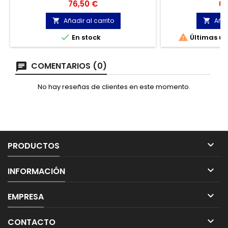
mediante cordones.
durabilidad ex
Precio
Pr
76,50 €
63
ergonómica y ext
un ancho especia
Añadir al carrito
Añad




En stock
Últimas un
COMENTARIOS (0)
No hay reseñas de clientes en este momento.

PRODUCTOS

INFORMACIÓN

EMPRESA

CONTACTO