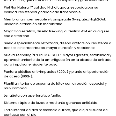
extra ancha, que ofrece un ancho especial y gran estabilidad.
Piel Flor Natural 1ª calidad Hidrofugada, escogida por su
calidad, resistencia y capacidad transpirable.
Membrana impermeable y transpirable Sympatex High2Out.
Disponible también sin membrana.
Magnífica estética, diseño trekking, auténtico 4x4 en cualquier
tipo de terreno.
Suela especialmente reforzada, diseño antitorsión, resistente a
aceites e hidrocarburos, mayor duración y resistencia.
Nueva Tecnología “OPTIMAL SOLE”. Mayor ligereza, estabilidad y
aprovechamiento de la amortiguación en la pisada de entrada
para impulsar el siguiente paso.
Puntera plástica anti-impactos (200J) y planta antiperforación
de acero (1100N).
Plantilla interior de espuma de látex con aireación especial y
muy cómoda.
Lengüeta con apertura tipo fuelle.
Sistema rápido de lazado mediante ganchos antióxido.
Forro interior de alta resistencia al frote, que aleja el sudor del
contacto con el pie.