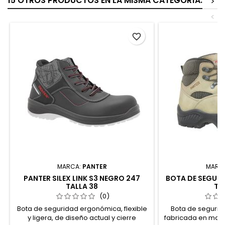
15 OTROS PRODUCTOS EN LA MISMA CATEGORÍA:
>
<
favorite_border
MARCA:
PANTER
MARC
PANTER SILEX LINK S3 NEGRO 247
BOTA DE SEGURI
TALLA 38
TA
(0)
Bota de seguridad ergonómica, flexible
Bota de segurid
y ligera, de diseño actual y cierre
fabricada en mater