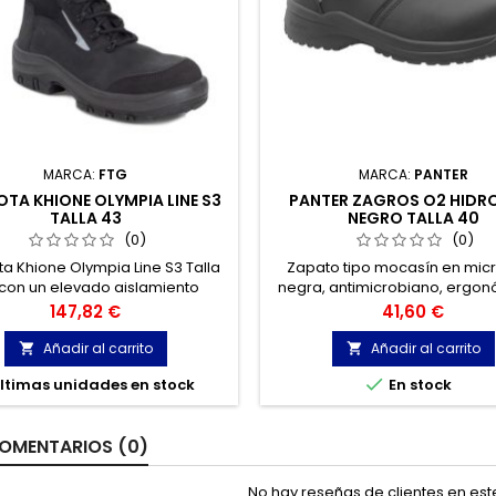
MARCA:
FTG
MARCA:
PANTER
OTA KHIONE OLYMPIA LINE S3
PANTER ZAGROS O2 HIDR
TALLA 43
NEGRO TALLA 40
(0)
(0)
ta Khione Olympia Line S3 Talla
Zapato tipo mocasín en micr
 con un elevado aislamiento
negra, antimicrobiano, ergon
térmico.
con cierre ajustable para un
Precio
Precio
147,82 €
41,60 €
calce-descalce. Especial
destinado a su uso por la ind
Añadir al carrito
Añadir al carrito


alimentaria, limpieza, labora

ltimas unidades en stock
En stock
sanitario, etc.
OMENTARIOS (0)
No hay reseñas de clientes en es