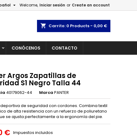

pañol
Welcome,
Iniciar sesión
or
Create an account
×
×
×
shopping_cart
Carrito:
0
Products - 0,00 €
L
CONÓCENOS
CONTACTO
n
s
er Argos Zapatillas de
ridad S1 Negro Talla 44
cia
40179062-44
Marca
PANTER
a deportiva de seguridad con cordones. Combina textil
ico de alta resistencia con un refuerzo de poliuretano
 que se ajusta perfectamente a la ergonomía del pie.
0 €
Impuestos incluidos