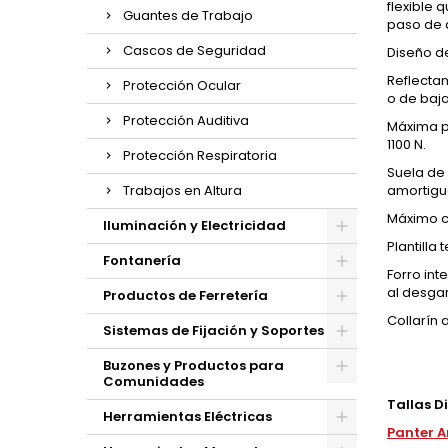
flexible 
Guantes de Trabajo
paso de a
Cascos de Seguridad
Diseño de
Reflectan
Protección Ocular
o de baj
Protección Auditiva
Máxima pr
1100 N.
Protección Respiratoria
Suela de 
Trabajos en Altura
amortigua
Máximo c
Iluminación y Electricidad
Plantilla
Fontanería
Forro int
al desgar
Productos de Ferretería
Collarín 
Sistemas de Fijación y Soportes
Buzones y Productos para
Comunidades
Tallas D
Herramientas Eléctricas
Panter A