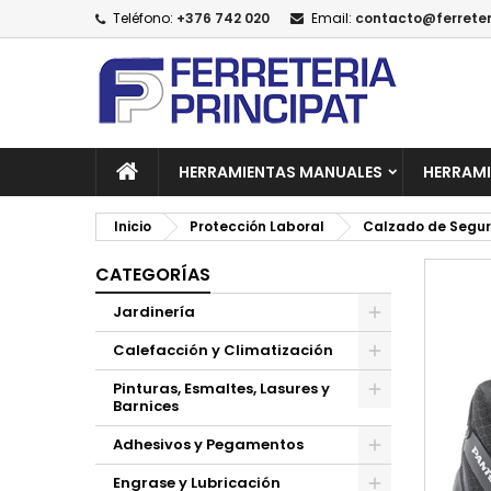
Teléfono:
+376 742 020
Email:
contacto@ferreter
A
C
I
add_circle_outline
De
No
HERRAMIENTAS MANUALES
HERRAMI
Inicio
Protección Laboral
Calzado de Segu
CATEGORÍAS
Jardinería
Calefacción y Climatización
Pinturas, Esmaltes, Lasures y
Barnices
Adhesivos y Pegamentos
Engrase y Lubricación