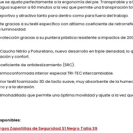
que se ajusta perfectamente a la ergonomía del pie. Transpirable y a
gua superior a 60 minutos a la vez que permite una transpiración tot
portivo y atractivo tanto para dentro como para fuera del trabajo.
te gracias a su textil específico con altísimo coeficiente de retrorre
a luminosidad.
otección gracias a su puntera plástica resistente a impactos de 200 Ju
Caucho Nitrilo y Poliuretano, nuevo desarrollo en triple densidad, lo 
ción y confort.
oeficiente de antideslizamiento (SRC).
 termoconformada interior especial TRI-TEC intercambiable.
erior textil foamizado 3D de tacto suave, muy absorbente de la humed
ro y a la abrasión.
almohadillado que permite una óptima movilidad y ajuste a la vez qu
isponibles:
rgos Zapatillas de Seguridad S1 Negro Talla 39