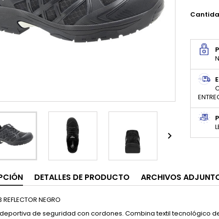
Cantid
N
E
C
ENTRE
P
L

PCIÓN
DETALLES DE PRODUCTO
ARCHIVOS ADJUNT
3 REFLECTOR NEGRO
 deportiva de seguridad con cordones. Combina textil tecnológico de