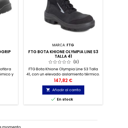
MARCA:
FTG
OGRIP
FTG BOTA KHIONE OLYMPIA LINE S3
PANTER
TALLA 41
(0)
ofibra
FTG Bota Khione Olympia Line S3 Talla
Bota de 
ómico y
41, con un elevado aislamiento térmico.
un m
 rápido
Inco
Precio
147,82 €
mente
ARMO
ustria
superi
Añadir al carrito

torios,
utiliza

En stock
Fabrica
te momento.