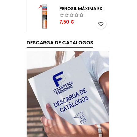
PENOSIL MÁXIMA EXPANSIÓN ESPUMA DE POLIURETANO 750ML
Precio
7,50 €
favorite_border
DESCARGA DE CATÁLOGOS