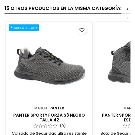
15 OTROS PRODUCTOS EN LA MISMA CATEGORÍA:
>
<
Fuera de stock
favorite_border
MARCA:
PANTER
MARC
PANTER SPORTY FORZA S3 NEGRO
PANTER SPORTY
TALLA 42
ESD 
(0)
Calzado de Seguridad ultra resistente
Bota de Seguridad