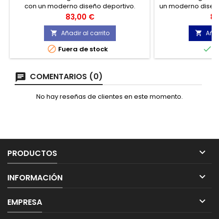
con un moderno diseño deportivo.
un moderno diseño
Incorpora la nueva tecnología
la nueva tec
Precio
Pr
83,00 €
85
ARMOTEX® , resistencia 10 veces superior
resistencia 10 
a los actuales materiales, utilizados en
actuales materi
Añadir al carrito
Añad


condiciones extremas. Fabricación
condiciones ex


Fuera de stock
E
respetuosa con el medio ambiente.
respetuosa con
COMENTARIOS (0)
No hay reseñas de clientes en este momento.

PRODUCTOS

INFORMACIÓN

EMPRESA