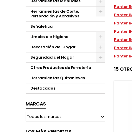
Herramientas Manuales
Panter B
Herramientas de Corte,
Panter B
Perforación y Abrasivos
Panter B
Señáletica
Panter B
Limpieza e Higiene
Panter B
Decoración del Hogar
Panter B
Panter B
Seguridad del Hogar
Otros Productos de Ferretería
15 OTR
Herramientas Quitanieves
Destacados
MARCAS
LOS MÁS VENDIDOS