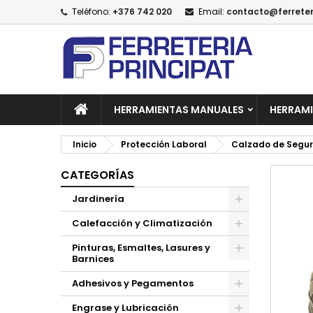
Teléfono:
+376 742 020
Email:
contacto@ferreter
A
C
I
add_circle_outline
De
No
HERRAMIENTAS MANUALES
HERRAMI
Inicio
Protección Laboral
Calzado de Segu
CATEGORÍAS
Jardinería
Calefacción y Climatización
Pinturas, Esmaltes, Lasures y
Barnices
Adhesivos y Pegamentos
Engrase y Lubricación