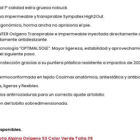
ral 1ª calidad extra gruesa nobuck.
 impermeable y transpirable Sympatex High2Out.
rgonómico, horma ancha no aprisiona el pie.
TER Oxígeno Transpirable e Impermeable inyectada directamente al co
amente antideslizante.
cnología “OPTIMAL SOLE”. Mayor ligereza, estabilidad y aprovechami
el siguiente paso.
otección gracias a su puntera plástica resistente a impactos de 200 Ju
 termoconformada en tejido Coolmax anatómica, antiestática y antiba
ligeras y flexibles.
s antirrozaduras para un correcto ajuste al tobillo.
ón del tobillo sobredimensionada.
isponibles.
ota Alpina Oxígeno S3 Color Verde Talla 39