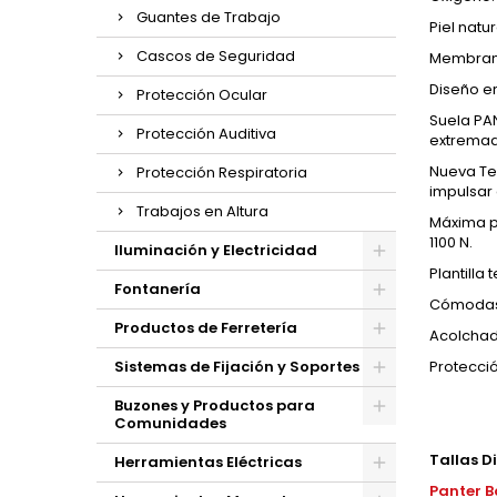
Guantes de Trabajo
Piel natu
Cascos de Seguridad
Membrana
Diseño e
Protección Ocular
Suela PAN
Protección Auditiva
extremad
Nueva Te
Protección Respiratoria
impulsar 
Trabajos en Altura
Máxima pr
1100 N.
Iluminación y Electricidad
Plantilla
Fontanería
Cómodas, 
Productos de Ferretería
Acolchado
Sistemas de Fijación y Soportes
Protecci
Buzones y Productos para
Comunidades
Tallas D
Herramientas Eléctricas
Panter B