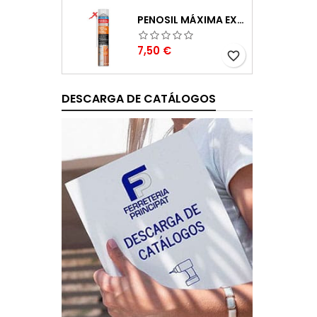
PENOSIL MÁXIMA EXPANSIÓN ESPUMA DE POLIURETANO 750ML
Precio
7,50 €
favorite_border
DESCARGA DE CATÁLOGOS