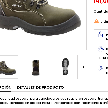
141,0
Cantid

Últi
N
E
C
ENTRE

P
L
PCIÓN
DETALLES DE PRODUCTO
Seguridad especial para trabajadores que requieran especial transpi
le, fabricada en piel flor natural transpirable con tratamiento hidr