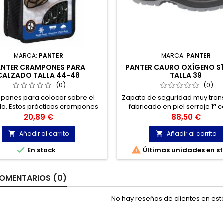
MARCA:
PANTER
MARCA:
PANTER
ANTER CRAMPONES PARA
PANTER CAURO OXÍGENO S1
CALZADO TALLA 44-48
TALLA 39
(0)
(0)
pones para colocar sobre el
Zapato de seguridad muy trans
o. Estos prácticos crampones
fabricado en piel serraje 1ª 
ables a la suela, posibilitan la
transpirable y fresco tejido M
Precio
Precio
20,89 €
88,50 €
erencia afianzando el pie a
tratamiento hidrófugo. Inclu
os helados y nevados con total
revolucionaria tecnología 
Añadir al carrito
Añadir al carrito


seguridad.
Oxígeno.


En stock
Últimas unidades en s
OMENTARIOS (0)
No hay reseñas de clientes en es