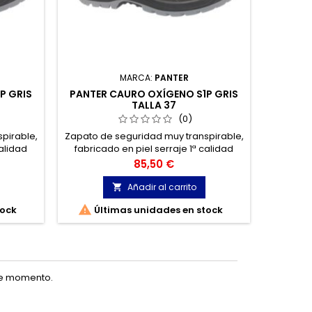
MARCA:
PANTER
P GRIS
PANTER CAURO OXÍGENO S1P GRIS
PANTER 
TALLA 37
(0)
pirable,
Zapato de seguridad muy transpirable,
Bot
calidad
fabricado en piel serraje 1ª calidad
impermea
esh con
transpirable y fresco tejido Mesh con
Equilibr
Precio
85,50 €
ye la
tratamiento hidrófugo. Incluye la
cualquie
PANTER
revolucionaria tecnología PANTER
interv
Añadir al carrito

Oxígeno.
fu


tock
Últimas unidades en stock
Úl
te momento.