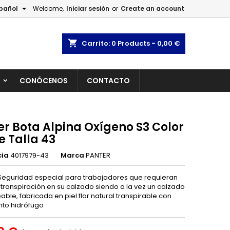

pañol
Welcome,
Iniciar sesión
or
Create an account
×
×
×
shopping_cart
Carrito:
0
Products - 0,00 €
L
CONÓCENOS
CONTACTO
n
s
er Bota Alpina Oxígeno S3 Color
e Talla 43
cia
4017979-43
Marca
PANTER
Seguridad especial para trabajadores que requieran
 transpiración en su calzado siendo a la vez un calzado
le, fabricada en piel flor natural transpirable con
nto hidrófugo