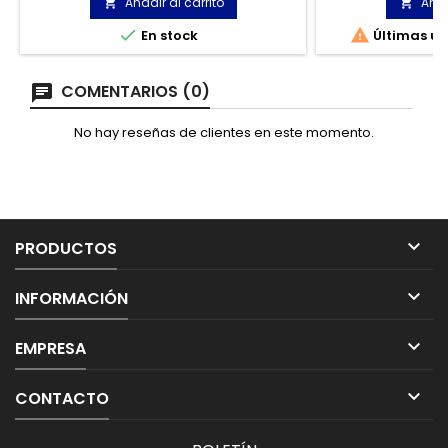
que pasan mucho tiempo de pie y/o
tratamiento hi
Añadir al carrito
Añad


caminando.
revolucionaria


En stock
Últimas un
Ox
COMENTARIOS (0)
No hay reseñas de clientes en este momento.

PRODUCTOS

INFORMACIÓN

EMPRESA

CONTACTO