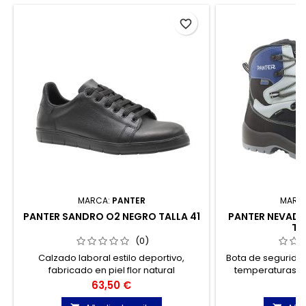
favorite_border
MARCA:
PANTER
MARC
PANTER SANDRO O2 NEGRO TALLA 41
PANTER NEVADO
TA
(0)
Calzado laboral estilo deportivo,
Bota de segurida
fabricado en piel flor natural
temperaturas, fa
hidrofugada y transpirable. Ultraligero y
natural 1ª cali
Precio
P
63,50 €
8
cómodo, recomendado para personas
membrana, ins