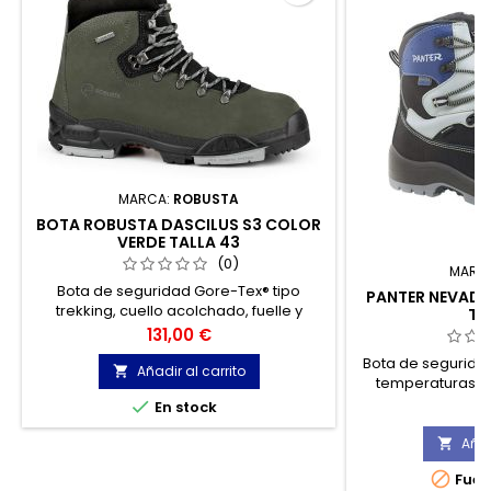
MARCA:
ROBUSTA
BOTA ROBUSTA DASCILUS S3 COLOR
VERDE TALLA 43
(0)
MARC
Bota de seguridad Gore-Tex® tipo
PANTER NEVADO
trekking, cuello acolchado, fuelle y
TA
lengüeta acolchada, con suela de
Precio
131,00 €
poliuretano y caucho nitrilo.
Bota de segurida
Añadir al carrito

temperaturas, fa
natural 1ª cali
P

8
En stock
membrana, ins
tratamien
Añad


Fuer