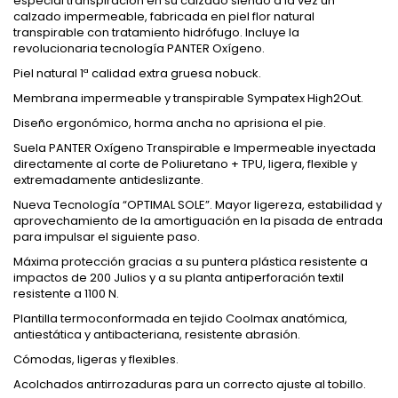
especial transpiración en su calzado siendo a la vez un
calzado impermeable, fabricada en piel flor natural
transpirable con tratamiento hidrófugo. Incluye la
revolucionaria tecnología PANTER Oxígeno.
Piel natural 1ª calidad extra gruesa nobuck.
Membrana impermeable y transpirable Sympatex High2Out.
Diseño ergonómico, horma ancha no aprisiona el pie.
Suela PANTER Oxígeno Transpirable e Impermeable inyectada
directamente al corte de Poliuretano + TPU, ligera, flexible y
extremadamente antideslizante.
Nueva Tecnología “OPTIMAL SOLE”. Mayor ligereza, estabilidad y
aprovechamiento de la amortiguación en la pisada de entrada
para impulsar el siguiente paso.
Máxima protección gracias a su puntera plástica resistente a
impactos de 200 Julios y a su planta antiperforación textil
resistente a 1100 N.
Plantilla termoconformada en tejido Coolmax anatómica,
antiestática y antibacteriana, resistente abrasión.
Cómodas, ligeras y flexibles.
Acolchados antirrozaduras para un correcto ajuste al tobillo.