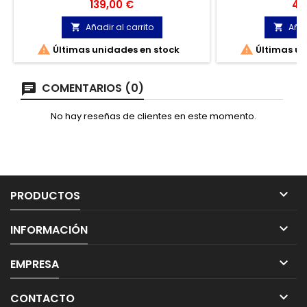
Palas Faro 33415
nebulizador EG
Precio
Pre
139,00 €
47
una herramienta e
en condici
Añadir al carrito
Añad




Últimas unidades en stock
Últimas un
COMENTARIOS (0)
No hay reseñas de clientes en este momento.

PRODUCTOS

INFORMACIÓN

EMPRESA

CONTACTO