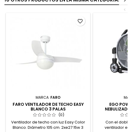
>
<
favorite_border
MARCA:
FARO
MAR
FARO VENTILADOR DE TECHO EASY
EGO POWE
BLANCO 3 PALAS
NEBULIZADO
(0)
Ventilador de techo con luz Easy Color
Con el doble
Blanco. Diámetro 105 cm. 2xe27 15w 3
ventilador es