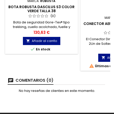
MARCA:
ROBUSTA
BOTA ROBUSTA DASCILUS S3 COLOR
VERDE TALLA 38
(0)
MARC
Bota de seguridad Gore-Tex® tipo
CONECTOR AERO 
trekking, cuello acolchado, fuelle y
lengüeta acolchada, con suela de
Precio
130,63 €
poliuretano y caucho nitrilo.
El Conector Din
Añadir al carrito

2Un de Solter 
satisfacer l
P

5
En stock
soldadores prof
conexiones el
Añad

efi

Últimas un
COMENTARIOS (0)
No hay reseñas de clientes en este momento.