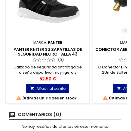
MARCA:
PANTER
MARC
PANTER KNITER S3 ZAPATILLAS DE
CONECTOR AERO 
SEGURIDAD NEGRO TALLA 43
(0)
Calzado de seguridad antifatiga de
El Conector Din
diseño deportivo, muy ligero y
2Un de Solter 
confortable. Fabricado en tejido técnico
satisfacer l
Precio
P
52,50 €
1
de alta resistencia muy transpirable, con
soldadores prof
un atractivo diseño y estética sport-
conexiones el
Añadir al carrito
Añad


casual.
efi


Últimas unidades en stock
Últimas un
COMENTARIOS (0)
No hay reseñas de clientes en este momento.