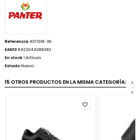
Referencia
4017018-36
EAN13
8422044288282
En stock
1 Artículo
Estado
Nuevo
15 OTROS PRODUCTOS EN LA MISMA CATEGORÍA:
>
<
favorite_border