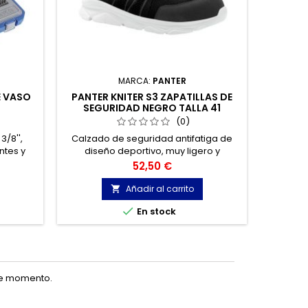
MARCA:
PANTER
E VASO
PANTER KNITER S3 ZAPATILLAS DE
PINZ
SEGURIDAD NEGRO TALLA 41
(0)
/8'',
Calzado de seguridad antifatiga de
PIN
ntes y
diseño deportivo, muy ligero y
n de 54
confortable. Fabricado en tejido
Precio
52,50 €
o para
técnico de alta resistencia muy
o de
transpirable, con un atractivo diseño y
Añadir al carrito

.
estética sport-casual.

En stock
te momento.