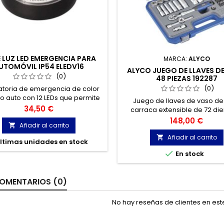
E LUZ LED EMERGENCIA PARA
MARCA:
ALYCO
UTOMÓVIL IP54 ELEDV16
ALYCO JUEGO DE LLAVES D
(0)
48 PIEZAS 192287
(0)
tatoria de emergencia de color
lo auto con 12 LEDs que permite
Juego de llaves de vaso de 3
 vehículo sea altamente visible
Precio
34,50 €
carraca extensible de 72 die
adio de 1 kilómetro de distancia
diferentes accesorios. Maletí
Precio
148,00 €
diciones de baja luminosidad.
Añadir al carrito

piezas muy versátil, perfect
afrontar un amplio númer
Añadir al carrito

ltimas unidades en stock
operaciones de apriete

En stock
OMENTARIOS (0)
No hay reseñas de clientes en es