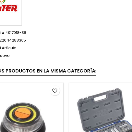
ia
4017018-38
22044288305
1 Artículo
uevo
OS PRODUCTOS EN LA MISMA CATEGORÍA:
favorite_border