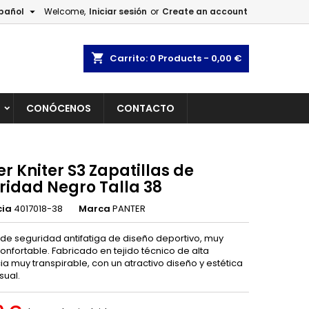

pañol
Welcome,
Iniciar sesión
or
Create an account
×
×
×
shopping_cart
Carrito:
0
Products - 0,00 €
L
CONÓCENOS
CONTACTO
n
s
r Kniter S3 Zapatillas de
ridad Negro Talla 38
cia
4017018-38
Marca
PANTER
de seguridad antifatiga de diseño deportivo, muy
confortable. Fabricado en tejido técnico de alta
ia muy transpirable, con un atractivo diseño y estética
sual.