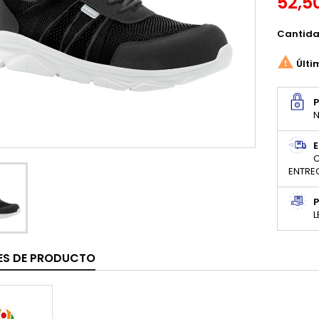
52,5
Cantid

Últi
N
E
C
ENTRE
P
L
ES DE PRODUCTO