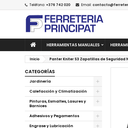
Teléfono:
+376 742 020
Email:
contacto@ferreter
A
C
I
add_circle_outline
De
No
HERRAMIENTAS MANUALES
HERRAMI
Inicio
Panter Kniter S3 Zapatillas de Seguridad 
CATEGORÍAS
Jardinería
Calefacción y Climatización
Pinturas, Esmaltes, Lasures y
Barnices
Adhesivos y Pegamentos
Engrase y Lubricación