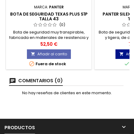
MARCA:
PANTER
MARC
BOTA DE SEGURIDAD TEXAS PLUS S1P
PANTER SILEX 
TALLA 43
TA
(0)
Bota de seguridad muy transpirable,
Bota de seguridad
fabricada en materiales de resistencia y
y ligera, de di
durabilidad extraordinaria. Horma
mediant
Precio
Pr
52,50 €
76
ergonómica y extra ancha, que ofrece
un ancho especial y gran estabilidad.
Añadir al carrito
Añad




Fuera de stock
E
COMENTARIOS (0)
No hay reseñas de clientes en este momento.

PRODUCTOS