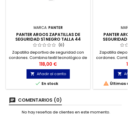
MARCA:
PANTER
MARC
PANTER ARGOS ZAPATILLAS DE
PANTER ARGO
SEGURIDAD S1 NEGRO TALLA 44
SEGURIDAD S1
(0)
Zapatilla deportiva de seguridad con
Zapatilla deport
cordones. Combina textil tecnológico de
cordones. Combina
alta resistencia con un refuerzo de
alta resistenci
Precio
Pr
118,00 €
11
poliuretano flexible que se ajusta
poliuretano fle
perfectamente a la ergonomía del pie.
perfectamente a 
Añadir al carrito
Añad




En stock
Últimas un
COMENTARIOS (0)
No hay reseñas de clientes en este momento.