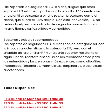
Las zapatillas de seguridad FTG Le Mans, al igual que otros
zapatos FTG están equipadas con la plantilla HRP, cuenta con
una plantilla resistente a pinchazos, tan protectora como el
acero, que cubre el 100% del pie. Con esta innovación, FTG ha
reducido el peso del calzado de seguridad aumentando al
mismo tiempo su flexibilidad y comodidad.
Sectores y trabajo recomendados
Los zapatos de seguridad FTG Le Mans son de categoría S3, con
idénticas características a la categoría S1P, pero con el
añadido de la plantilla HRP y una parte superior resistente al
agua. Desde Antinfortunistica Grilca los recomendamos para
los entendidos y las personas más exigentes, como albañiles,
mecánicos, fontaneros, marmolistas, carpinteros, electricistas,
alicatadores…
Tallas Disponibles:
FTG Ducati Le Mans S3 SRC Talla 38
FTG Ducati Le Mans S3 SRC Talla 39
FTG Ducati Le Mans S3 SRC Talla 40