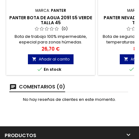
MARCA:
PANTER
MARC
PANTER BOTA DE AGUA 2091 S5 VERDE
PANTER NEVADO
TALLA 45
TA
(0)
Bota de trabajo 100% impermeable,
Bota de segurida
especial para zonas húmedas.
temperaturas, fa
natural 1ª cali
Precio
Pr
26,70 €
83
membrana, ins
tratamiento hi
Añadir al carrito
Añad


revolucionaria


En stock
E
Ox
COMENTARIOS (0)
No hay reseñas de clientes en este momento.

PRODUCTOS