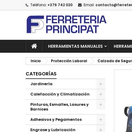
Teléfono:
+376 742 020
Email:
contacto@ferreter
A
C
I
add_circle_outline
De
No
HERRAMIENTAS MANUALES
HERRAMI
Inicio
Protección Laboral
Calzado de Segu
CATEGORÍAS
Jardinería
Calefacción y Climatización
Pinturas, Esmaltes, Lasures y
Barnices
Adhesivos y Pegamentos
Engrase y Lubricación