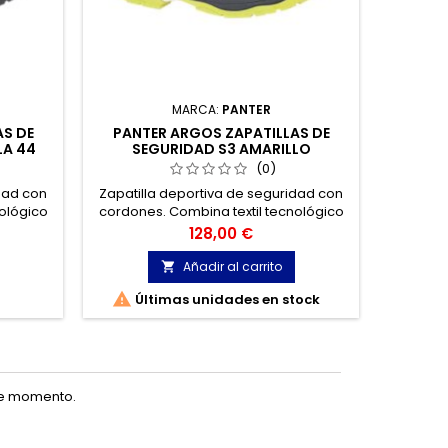
MARCA:
PANTER
AS DE
PANTER ARGOS ZAPATILLAS DE
FT
LA 44
SEGURIDAD S3 AMARILLO
SEGUR
REFLECTOR TALLA 41
(0)
dad con
Zapatilla deportiva de seguridad con
Zapa
ológico
cordones. Combina textil tecnológico
ejecutiv
uerzo de
de alta resistencia con un refuerzo de
zapato 
Precio
128,00 €
ajusta
poliuretano flexible que se ajusta
negra. 
del pie.
perfectamente a la ergonomía del pie.
Añadir al carrito



Últimas unidades en stock
Úl
te momento.