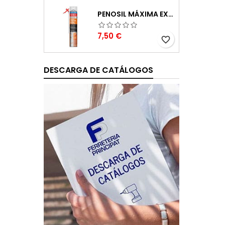
PENOSIL MÁXIMA EXPANSIÓN ESPUMA DE POLIURETANO 750ML
Precio
7,50 €
favorite_border
DESCARGA DE CATÁLOGOS