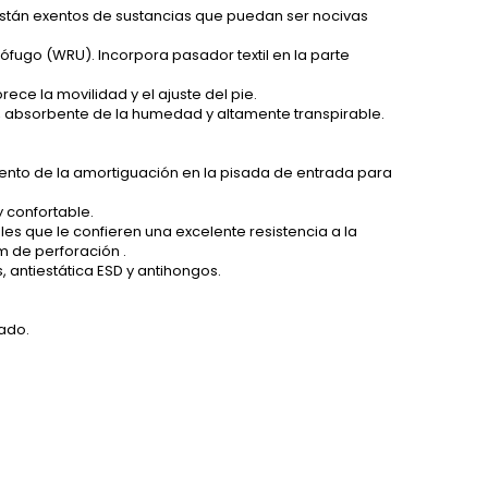
 están exentos de sustancias que puedan ser nocivas
fugo (WRU). Incorpora pasador textil en la parte
ce la movilidad y el ajuste del pie.
ión, absorbente de la humedad y altamente transpirable.
ento de la amortiguación en la pisada de entrada para
 confortable.
iales que le confieren una excelente resistencia a la
m de perforación .
s, antiestática ESD y antihongos.
zado.