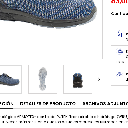
83,0
Cantid
N
E
C
ENTRE
P

L
PCIÓN
DETALLES DE PRODUCTO
ARCHIVOS ADJUNT
cnológico ARMOTEX® con tejido PUTEK. Transpirable e hidrófugo (WRU). A
 10 veces más resistente que los actuales materiales utilizados en