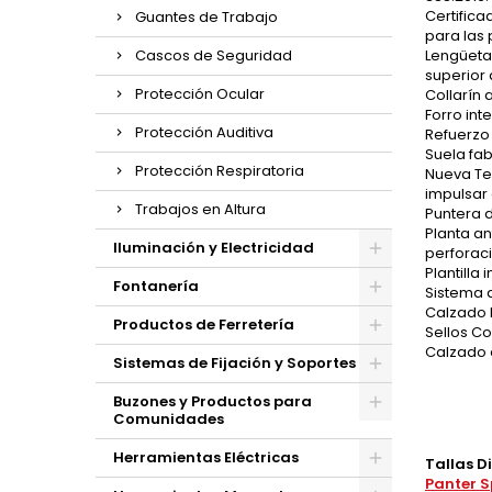
Certifica
Guantes de Trabajo
para las
Cascos de Seguridad
Lengüeta 
superior 
Protección Ocular
Collarín 
Forro int
Protección Auditiva
Refuerzo 
Suela fab
Protección Respiratoria
Nueva Te
impulsar 
Trabajos en Altura
Puntera d
Planta an
Iluminación y Electricidad
perforaci
Plantilla
Fontanería
Sistema 
Calzado E
Productos de Ferretería
Sellos Co
Calzado a
Sistemas de Fijación y Soportes
Buzones y Productos para
Comunidades
Herramientas Eléctricas
Tallas D
Panter S