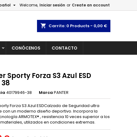

pañol
Welcome,
Iniciar sesión
or
Create an account
×
×
×
shopping_cart
Carrito:
0
Products - 0,00 €
L
CONÓCENOS
CONTACTO
n
s
r Sporty Forza S3 Azul ESD
 38
cia
40179946-38
Marca
PANTER
porty Forza S3 Azul ESDCalzado de Seguridad ultra
te con un moderno diseño deportivo. Incorpora la
cnología ARMOTEX® , resistencia 10 veces superior a los
 materiales, utilizados en condiciones extremas.