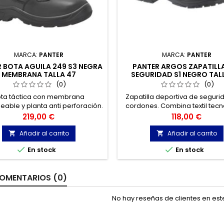
MARCA:
PANTER
MARCA:
PANTER
 BOTA AGUILA 249 S3 NEGRA
PANTER ARGOS ZAPATILL
MEMBRANA TALLA 47
SEGURIDAD S1 NEGRO TAL
(0)
(0)
ta táctica con membrana
Zapatilla deportiva de seguri
able y planta anti perforación.
cordones. Combina textil tecn
rio térmico perfecto, apta para
de alta resistencia con un ref
Precio
Precio
219,00 €
118,00 €
er tipo de clima. Indicada para
poliuretano flexible que se 
vención, policías, vigilantes y
perfectamente a la ergonomía 
Añadir al carrito
Añadir al carrito


uerzas de orden público.


En stock
En stock
OMENTARIOS (0)
No hay reseñas de clientes en es