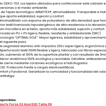
do OEKO-TEX. Los tejidos utilizados para confeccionar este calzado
 personas o el medio ambiente.
de Tejido tecnológico ARMOTEX®, almohadillada. Transpirable e hidró
que aporta estabilidad, sujeción y confort.
almohadillado con espuma de poliuretano de alta densidad que favore
erior textil foamizado hipoalergénico de alta resistencia a la abras
en microfibra en el talón, aporta más estabilidad, sujeción y confort.
ricada en PU + PU ligera, flexible, resistente y antideslizante (SRC).
cnología “OPTIMAL SOLE”. Mayor ligereza, estabilidad y aprovechami
el siguiente paso.
e seguridad aluminio anti-impactos 200J súper ligera, ergonómica y
tiperforación textil 1100N flexible y ligera, fabricada con fibras espec
ón, cubriendo el 100% de la superficie plantar y con resultado de 0m
 interior anatómica 100% ecológica y reciclable. Extraíble, antibacteria
de cierre mediante cordones ecológicos e hidrofugados.
SD. Protección frente a cargas electroestáticas.
mfort y Functional. Garantizan la comodidad y funcionalidad del cal
ntifatiga.
isponibles:
porty Forza S3 Azul ESD Talla 39