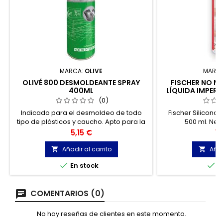
MARCA:
OLIVE
MARC
OLIVÉ 800 DESMOLDEANTE SPRAY
FISCHER NO M
400ML
LÍQUIDA IMPERM
5
(0)
Indicado para el desmoldeo de todo
Fischer Silicona 
tipo de plásticos y caucho. Apto para la
500 ml. Neg
aplicación como antiadherente de uso
impermeabiliz
Precio
Pr
5,15 €
13
general.
gri
Añadir al carrito
Añad




En stock
E
COMENTARIOS (0)
No hay reseñas de clientes en este momento.