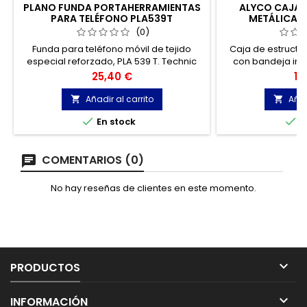
PLANO FUNDA PORTAHERRAMIENTAS
ALYCO CAJA 
PARA TELÉFONO PLA539T
METÁLICA 59
(0)
Funda para teléfono móvil de tejido
Caja de estructur
especial reforzado, PLA 539 T. Technic
con bandeja int
line es la línea de productos que Plano
base plástica 
Precio
Pr
25,40 €
18
ha pensado para el uso de hoy y
metálicas, y tapa 
mañana. Dé una nueva organización a
reforzada. Con 2
Añadir al carrito
Añad


su trabajo protegiendo y transportando
seguridad y ori


En stock
E
las herramientas.
COMENTARIOS (0)
No hay reseñas de clientes en este momento.

PRODUCTOS

INFORMACIÓN