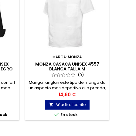
MARCA:
MONZA
ISEX
MONZA CASACA UNISEX 4557
MONZ
NEGRO
BLANCA TALLA M
(0)
confort
Manga ranglan este tipo de manga da
Manga r
o mao.
un aspecto mas deportivo a la prenda,
un aspec
Con un
ya que son mas espaciosas.
ya 
Precio
14,60 €
anga
Añadir al carrito


tock
En stock