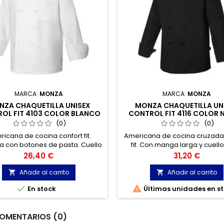
MARCA:
MONZA
MARCA:
MONZA
ZA CHAQUETILLA UNISEX
MONZA CHAQUETILLA UN
OL FIT 4103 COLOR BLANCO
CONTROL FIT 4116 COLOR 
TALLA L
TALLA L
(0)
(0)
icana de cocina confort fit.
Americana de cocina cruzada 
 con botones de pasta. Cuello
fit. Con manga larga y cuell
manga larga con puño vuelto.
Doble botonadura de pasta. 
Precio
Precio
26,40 €
31,20 €
bolsillo de parche en la m
izquierda.
Añadir al carrito
Añadir al carrito




En stock
Últimas unidades en s
OMENTARIOS (0)