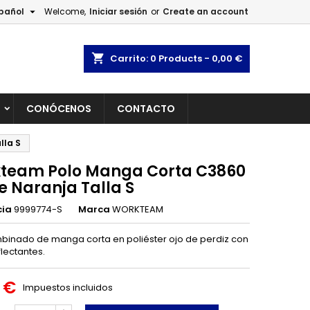

pañol
Welcome,
Iniciar sesión
or
Create an account
×
×
×
shopping_cart
Carrito:
0
Products - 0,00 €
L
CONÓCENOS
CONTACTO
n
lla S
s
team Polo Manga Corta C3860
e Naranja Talla S
cia
9999774-S
Marca
WORKTEAM
binado de manga corta en poliéster ojo de perdiz con
flectantes.
 €
Impuestos incluidos