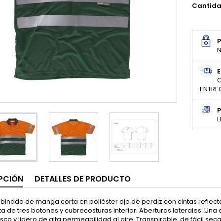
Cantid
N
E
C
ENTRE
P
L
PCIÓN
DETALLES DE PRODUCTO
inado de manga corta en poliéster ojo de perdiz con cintas reflectant
a de tres botones y cubrecosturas interior. Aberturas laterales. Una
esco y ligero de alta permeabilidad al aire. Transpirable, de fácil se