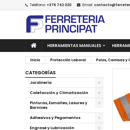
Teléfono:
+376 742 020
Email:
contacto@ferreter
A
C
I
add_circle_outline
De
No
HERRAMIENTAS MANUALES
HERRAMI
Inicio
Protección Laboral
Polos, Camisas y
CATEGORÍAS
Jardinería
Calefacción y Climatización
Pinturas, Esmaltes, Lasures y
Barnices
Adhesivos y Pegamentos
Engrase y Lubricación