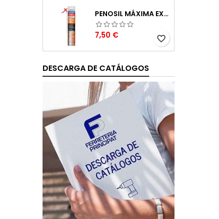
PENOSIL MÁXIMA EXPANSIÓN ESPUMA DE POLIURETANO 750ML
Precio
7,50 €
favorite_border
DESCARGA DE CATÁLOGOS