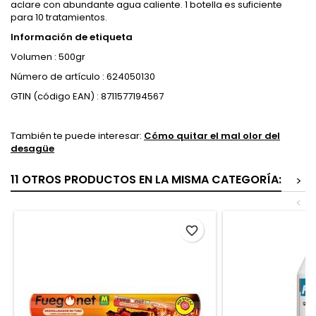
aclare con abundante agua caliente. 1 botella es suficiente
para 10 tratamientos.
Información de etiqueta
Volumen : 500gr
Número de artículo : 624050130
GTIN (código EAN) : 8711577194567
También te puede interesar:
Cómo quitar el mal olor del
desagüe
11 OTROS PRODUCTOS EN LA MISMA CATEGORÍA:
>
<
favorite_border