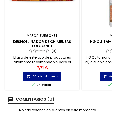
MARCA:
FUEGONET
MA
DESHOLLINADOR DE CHIMENEAS
HG QUITAMA
FUEGO NET
5
(0)
El uso de este tipo de producto es
HG Quitamanchas
altamente recomendable para el
21) disuelve grasa
correcto mantenimiento y deshollinado
piedra natural,
Precio
Pr
7,71 €
12
de chimeneas y salidas de humos.
Añadir al carrito
Añad




En stock
E
COMENTARIOS (0)
No hay reseñas de clientes en este momento.