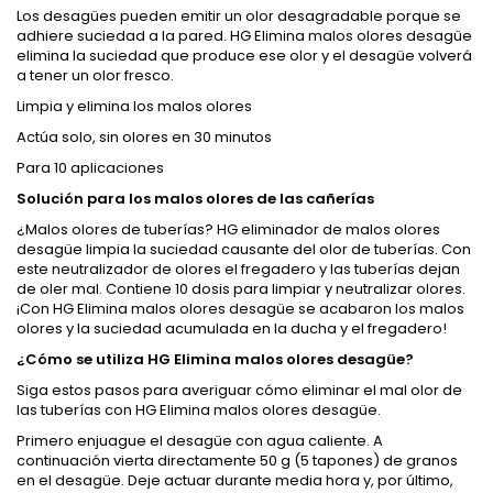
Los desagües pueden emitir un olor desagradable porque se
adhiere suciedad a la pared. HG Elimina malos olores desagüe
elimina la suciedad que produce ese olor y el desagüe volverá
a tener un olor fresco.
Limpia y elimina los malos olores
Actúa solo, sin olores en 30 minutos
Para 10 aplicaciones
Solución para los malos olores de las cañerías
¿Malos olores de tuberías? HG eliminador de malos olores
desagüe limpia la suciedad causante del olor de tuberías. Con
este neutralizador de olores el fregadero y las tuberías dejan
de oler mal. Contiene 10 dosis para limpiar y neutralizar olores.
¡Con HG Elimina malos olores desagüe se acabaron los malos
olores y la suciedad acumulada en la ducha y el fregadero!
¿Cómo se utiliza HG Elimina malos olores desagüe?
Siga estos pasos para averiguar cómo eliminar el mal olor de
las tuberías con HG Elimina malos olores desagüe.
Primero enjuague el desagüe con agua caliente. A
continuación vierta directamente 50 g (5 tapones) de granos
en el desagüe. Deje actuar durante media hora y, por último,