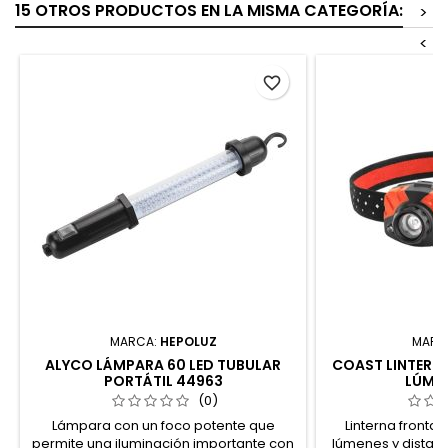
15 OTROS PRODUCTOS EN LA MISMA CATEGORÍA:
>
<
favorite_border
MARCA:
HEPOLUZ
MARC
ALYCO LÁMPARA 60 LED TUBULAR
COAST LINTERNA
PORTÁTIL 44963
LÚMEN
(0)
Lámpara con un foco potente que
Linterna fronta
permite una iluminación importante con
lúmenes y distanc