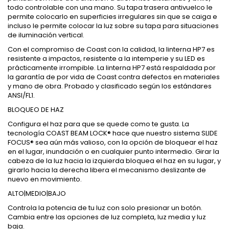
todo controlable con una mano. Su tapa trasera antivuelco le
permite colocarlo en superficies irregulares sin que se caiga e
incluso le permite colocar la luz sobre su tapa para situaciones
de iluminación vertical.
Con el compromiso de Coast con la calidad, la linterna HP7 es
resistente a impactos, resistente a la intemperie y su LED es
prácticamente irrompible. La linterna HP7 está respaldada por
la garantía de por vida de Coast contra defectos en materiales
y mano de obra. Probado y clasificado según los estándares
ANSI/FL1.
BLOQUEO DE HAZ
Configura el haz para que se quede como te gusta. La
tecnología COAST BEAM LOCK® hace que nuestro sistema SLIDE
FOCUS® sea aún más valioso, con la opción de bloquear el haz
en el lugar, inundación o en cualquier punto intermedio. Girar la
cabeza de la luz hacia la izquierda bloquea el haz en su lugar, y
girarlo hacia la derecha libera el mecanismo deslizante de
nuevo en movimiento.
ALTO|MEDIO|BAJO
Controla la potencia de tu luz con solo presionar un botón.
Cambia entre las opciones de luz completa, luz media y luz
baja.