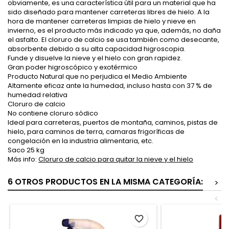
obviamente, es una característica útil para un material que ha
sido diseñado para mantener carreteras libres de hielo. A la
hora de mantener carreteras limpias de hielo y nieve en
invierno, es el producto más indicado ya que, además, no daña
el asfalto. El cloruro de calcio se usa también como desecante,
absorbente debido a su alta capacidad higroscopia.
Funde y disuelve la nieve y el hielo con gran rapidez.
Gran poder higroscópico y exotérmico
Producto Natural que no perjudica el Medio Ambiente
Altamente eficaz ante la humedad, incluso hasta con 37 % de
humedad relativa
Cloruro de calcio
No contiene cloruro sódico
Ideal para carreteras, puertos de montaña, caminos, pistas de
hielo, para caminos de terra, camaras frigoríficas de
congelación en la industria alimentaria, etc.
Saco 25 kg
Más info:
Cloruro de calcio para quitar la nieve y el hielo
6 OTROS PRODUCTOS EN LA MISMA CATEGORÍA:
>
<
favorite_border