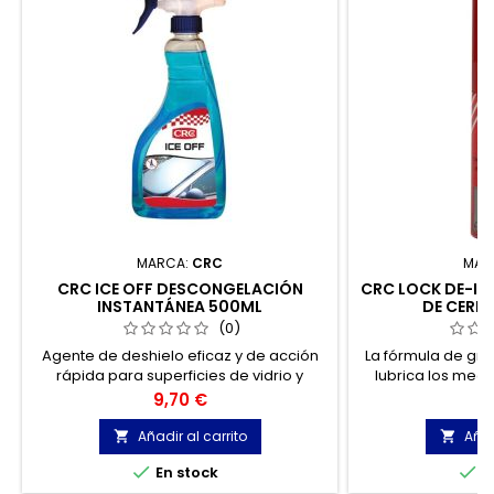
MARCA:
CRC
MAR
CRC ICE OFF DESCONGELACIÓN
CRC LOCK DE-I
INSTANTÁNEA 500ML
DE CERR
(0)
Agente de deshielo eficaz y de acción
La fórmula de gra
rápida para superficies de vidrio y
lubrica los mec
caucho, simplemente aplican sobre el
congelados, 
Precio
Pr
9,70 €
4
hielo con el pulverizador. También
funcionamiento
elimina capas gruesas de hielo. No se
ligeramente en el 
Añadir al carrito
Añad


necesita raspador de hielo.
la c


En stock
E