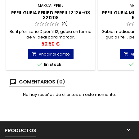
MARCA:
PFEIL
MAR
PFEIL GUBIA SERIE D PERFIL 12 12A-08
PFEIL GUBIA MED
321208
10 
(0)
Buril pfeil serie D perfil 12, gubia en forma
Gubia mediacaña 
de V ideal para marcar,
gubia Pfeil , perf
ornamentaciones, letras, etc..,
siguientes anchos d
Precio
Pr
50,50 €
53
disponible en los siguientes tamaños: 2 -
10 - 13 - 16 - 18 - 2
4 - 6 - 8 mm
Añadir al carrito
Añad




En stock
E
COMENTARIOS (0)
No hay reseñas de clientes en este momento.

PRODUCTOS