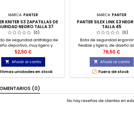
MARCA:
PANTER
MARCA:
PANTER
R KNITER S3 ZAPATILLAS DE
PANTER SILEX LINK S3 NEG
GURIDAD NEGRO TALLA 37
TALLA 45
(0)
(0)
do de seguridad antifatiga de
Bota de seguridad ergonó
eño deportivo, muy ligero y
flexible y ligera, de diseño a
ortable. Fabricado en tejido
cierre mediante cordone
Precio
Precio
52,50 €
76,50 €
nico de alta resistencia muy
rable, con un atractivo diseño y
Añadir al carrito
Añadir al carrito


estética sport-casual.

ltimas unidades en stock
Fuera de stock
OMENTARIOS (0)
No hay reseñas de clientes en es