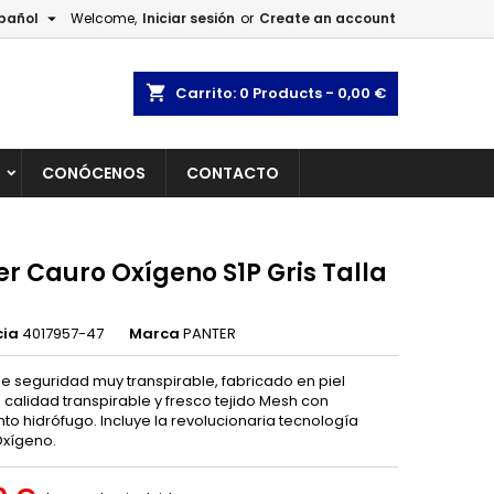

pañol
Welcome,
Iniciar sesión
or
Create an account
×
×
×
shopping_cart
Carrito:
0
Products - 0,00 €
L
CONÓCENOS
CONTACTO
n
s
r Cauro Oxígeno S1P Gris Talla
cia
4017957-47
Marca
PANTER
e seguridad muy transpirable, fabricado en piel
ª calidad transpirable y fresco tejido Mesh con
to hidrófugo. Incluye la revolucionaria tecnología
xígeno.