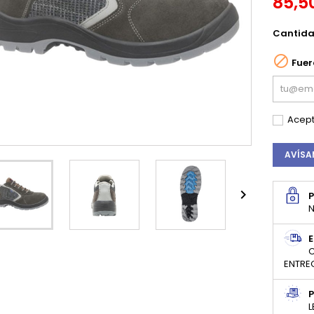
85,5
Cantid

Fuer
Acept
AVÍSA

N
E
C
ENTRE
P
L