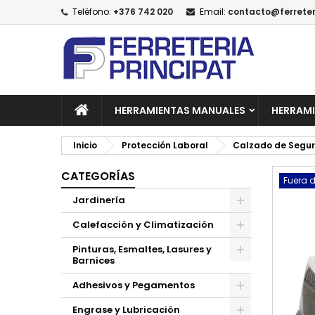
Teléfono:
+376 742 020
Email:
contacto@ferreter
A
C
I
add_circle_outline
De
No
HERRAMIENTAS MANUALES
HERRAMI
Inicio
Protección Laboral
Calzado de Segu
CATEGORÍAS
Fuera d
Jardinería
Calefacción y Climatización
Pinturas, Esmaltes, Lasures y
Barnices
Adhesivos y Pegamentos
Engrase y Lubricación