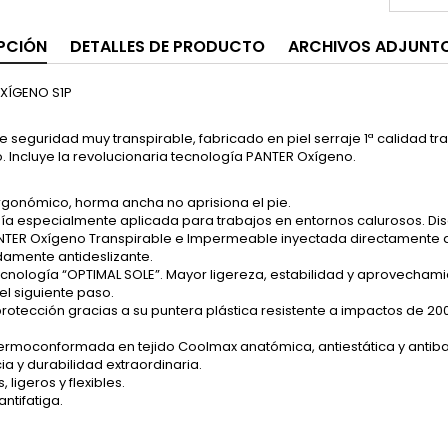
PCIÓN
DETALLES DE PRODUCTO
ARCHIVOS ADJUNT
XÍGENO S1P
 seguridad muy transpirable, fabricado en piel serraje 1ª calidad tr
. Incluye la revolucionaria tecnología PANTER Oxígeno.
rgonómico, horma ancha no aprisiona el pie.
a especialmente aplicada para trabajos en entornos calurosos. Dise
TER Oxígeno Transpirable e Impermeable inyectada directamente al co
amente antideslizante.
cnología “OPTIMAL SOLE”. Mayor ligereza, estabilidad y aprovechami
el siguiente paso.
otección gracias a su puntera plástica resistente a impactos de 200 Ju
 termoconformada en tejido Coolmax anatómica, antiestática y antiba
ia y durabilidad extraordinaria.
ligeros y flexibles.
ntifatiga.