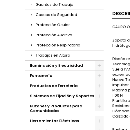
Guantes de Trabajo
DESCRI
Cascos de Seguridad
Protección Ocular
CAURO O
Protección Auditiva
Zapato de
Protección Respiratoria
hidrófugo
Trabajos en Altura
Diseño e
Tecnologí
Iluminación y Electricidad
Suela PAN
extremad
Fontanería
Nueva Te
impulsar 
Productos de Ferretería
Máxima pr
1100 N.
Sistemas de Fijación y Soportes
Plantilla
Resistenc
Buzones y Productos para
Comunidades
Cómodos, 
Calzado a
Herramientas Eléctricas
Puntera: