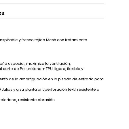
OS
anspirable y fresco tejido Mesh con tratamiento
ño especial, maximiza la ventilación.
rte de Poliuretano + TPU, ligera, flexible y
ento de la amortiguación en la pisada de entrada para
lios y a su planta antiperforación textil resistente a
cteriana, resistente abrasión.