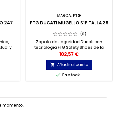
MARCA:
FTG
RO 247
FTG DUCATI MUGELLO S1P TALLA 39
PANT
SEGUR
(0)
mica,
Zapato de seguridad Ducati con
Zapatil
ctual y
tecnología FTG Safety Shoes de la
cordone
s.
colección Racing Line.
de alta 
Precio
102,57 €
poliur
perfecta
Añadir al carrito


En stock
te momento.