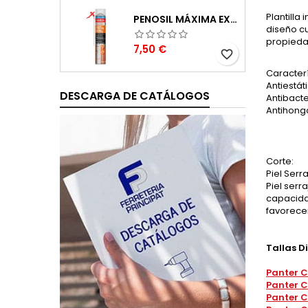
Plantilla
PENOSIL MÁXIMA EXPANSIÓN ESPUMA DE POLIURETANO 750ML
diseño c
propiedad
Precio
7,50 €
favorite_border
Caracterí
Antiestát
DESCARGA DE CATÁLOGOS
Antibacte
Antihong
Corte:
Piel Serr
Piel serr
capacidad
favorecen
Tallas D
Panter C
Panter C
Panter C