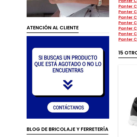
Panter C
Panter C
Panter C
Panter C
Panter C
ATENCIÓN AL CLIENTE
Panter C
Panter C
Panter C
15 OTR
BLOG DE BRICOLAJE Y FERRETERÍA