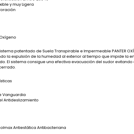
xible y muy Ligera
foración
 Oxígeno
sistema patentado de Suela Transpirable e Impermeable PANTER OXÍG
ndo la expulsión de la humedad al exterior al tiempo que impide la
do. El sistema consigue una efectiva evacuación del sudor evitando
cerrado.
sticas
e Vanguardia
el Antideslizamiento
olmax Antiestática Antibacteriana