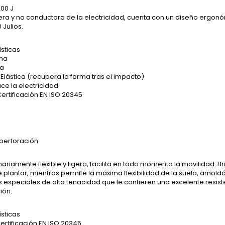
200 J
era y no conductora de la electricidad, cuenta con un diseño ergon
 Julios.
sticas
cha
ra
lástica (recupera la forma tras el impacto)
ce la electricidad
ertificación EN ISO 20345
tiperforación
nariamente flexible y ligera, facilita en todo momento la movilidad. B
e plantar, mientras permite la máxima flexibilidad de la suela, amoldá
s especiales de alta tenacidad que le confieren una excelente resi
ión.
sticas
rtificación EN ISO 20345