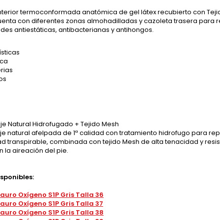
 interior termoconformada anatómica de gel látex recubierto con Tej
uenta con diferentes zonas almohadilladas y cazoleta trasera para 
es antiestáticas, antibacterianas y antihongos.
sticas
ica
rias
os
aje Natural Hidrofugado + Tejido Mesh
aje natural afelpada de 1ª calidad con tratamiento hidrofugo para repe
 transpirable, combinada con tejido Mesh de alta tenacidad y resis
 la aireación del pie.
isponibles:
auro Oxígeno S1P Gris Talla 36
auro Oxígeno S1P Gris Talla 37
auro Oxígeno S1P Gris Talla 38