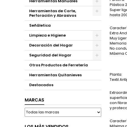
Herramientas Manuales
Plástica 
Super lig
Herramientas de Corte,
hasta 200
Perforación y Abrasivos
Señáletica
Caracterí
Extra An
Limpieza e Higiene
Muy Lige
Memoria E
Decoración del Hogar
No condu
Máxima C
Seguridad del Hogar
Otros Productos de Ferretería
Planta:
Herramientas Quitanieves
Textil An
Destacados
Extraordi
superfici
MARCAS
con fibra
y protecc
Caracterí
LOS MÁS VENDIDOS
Máxima ce