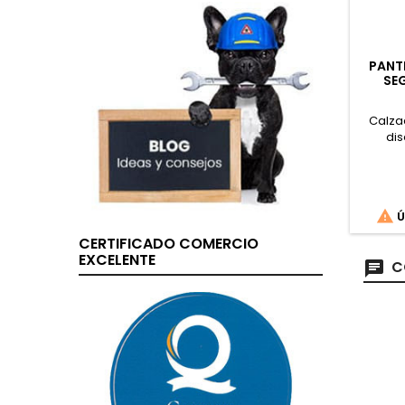
PANTE
SE
Calza
dis
conf
téc
transpi

Ú
CERTIFICADO COMERCIO
EXCELENTE
C