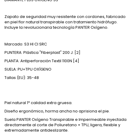
Zapato de seguridad muy resistente con cordones, fabricado
en piel flor natural transpirable con tratamiento hidrófugo.
Incluye la revolucionaria tecnología PANTER Oxígeno.
Marcado: S3 HI CI SRC
PUNTERA: Plástica "Fiberplast" 200 J. [2]
PLANTA: Antiperforación Textil 1100N [4]
SUELA: PU+TPU OXÍGENO
Tallas (EU): 35-48
Piel natural 1ª calidad extra gruesa.
Diseño ergonómico, horma ancha no aprisiona el pie.
Suela PANTER Oxígeno Transpirable e Impermeable inyectada
directamente al corte de Poliuretano + TPU, ligera, flexible y
extremadamente antideslizante.