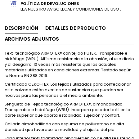
POLÍTICA DE DEVOLUCIONES
LEA NUESTRO AVISO LEGAL Y CONDICIONES DE USO .
DESCRIPCIÓN
DETALLES DE PRODUCTO
ARCHIVOS ADJUNTOS
Textil tecnológico ARMOTEX® con tejido PUTEK. Transpirable e
hidrófugo (WRU). Altísima resistencia a la abrasión, al uso diario
y al desgarro. 10 veces más resistente que los actuales
materiales utilizados en condiciones extremas. Testado según
la Norma EN 388:2016.
Certificado OEKO-TEX. Los tejidos utilizados para confeccionar
este calzado están exentos de sustancias que puedan ser
nocivas para las personas o el medio ambiente.
Lengüeta de Tejido tecnológico ARMOTEX®, almohadillada.
Transpirable e hidrófugo (WRU). Incorpora pasador textil en la
parte superior que aporta estabilidad, sujeción y confort.
Collarín almohadillado con espuma de poliuretano de alta
densidad que favorece la movilidad y el ajuste del pie.
Forro interior textil foamizado hipoalergénico de alta resistencia