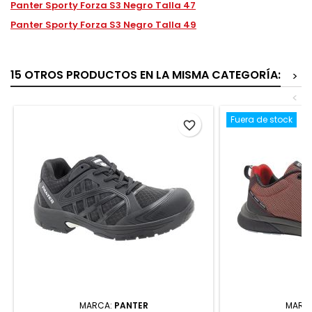
Panter Sporty Forza S3 Negro Talla 47
Panter Sporty Forza S3 Negro Talla 49
15 OTROS PRODUCTOS EN LA MISMA CATEGORÍA:
>
<
Fuera de stock
favorite_border
MARCA:
PANTER
MARC