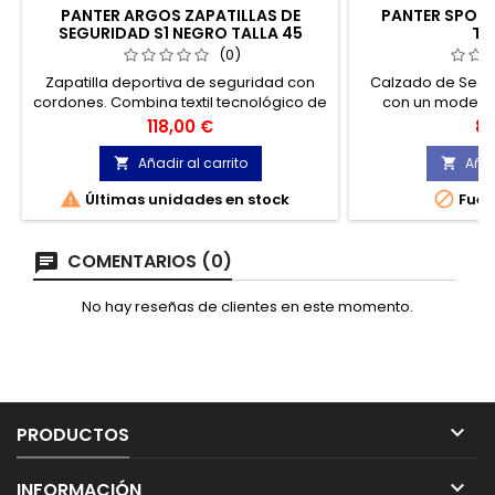
PANTER ARGOS ZAPATILLAS DE
PANTER SPORT
SEGURIDAD S1 NEGRO TALLA 45
TA
(0)
Zapatilla deportiva de seguridad con
Calzado de Segur
cordones. Combina textil tecnológico de
con un moderno
alta resistencia con un refuerzo de
Incorpora la
Precio
Pr
118,00 €
83
poliuretano flexible que se ajusta
ARMOTEX® , resiste
perfectamente a la ergonomía del pie.
a los actuales mat
Añadir al carrito
Añad


condiciones ex


Últimas unidades en stock
Fuer
respetuosa con
COMENTARIOS (0)
No hay reseñas de clientes en este momento.

PRODUCTOS

INFORMACIÓN