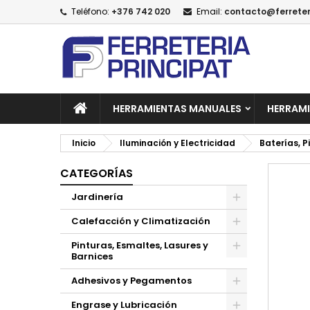
Teléfono:
+376 742 020
Email:
contacto@ferreter
A
C
I
add_circle_outline
De
No
HERRAMIENTAS MANUALES
HERRAMI
Inicio
Iluminación y Electricidad
Baterías, P
CATEGORÍAS
Jardinería
Calefacción y Climatización
Pinturas, Esmaltes, Lasures y
Barnices
Adhesivos y Pegamentos
Engrase y Lubricación