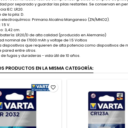
dad por separado y guardar las pilas restantes. Se conservan en per
cia IEC: LR20.
de la pila: D.
a electroquímico: Primaria Alcalina Manganeso (ZN/MNO2).
 1.5 V.
o: 3,42 cm.
batería: LR20/D de alta calidad (producido en Alemania)
 nominal de 17000 mAh y voltaje de 1.5 Voltios
 dispositivos que requieren de alta potencia como dispositivos de mús
e pared entre otros.
de fugas y duraderas - vida útil de 10 años.
OS PRODUCTOS EN LA MISMA CATEGORÍA:
favorite_border