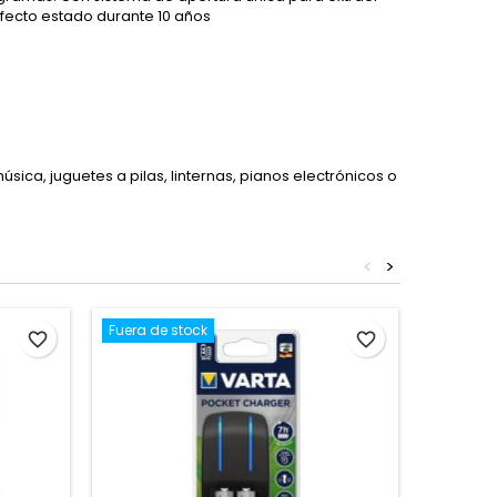
fecto estado durante 10 años
ica, juguetes a pilas, linternas, pianos electrónicos o
<
>
Fuera de stock
favorite_border
favorite_border