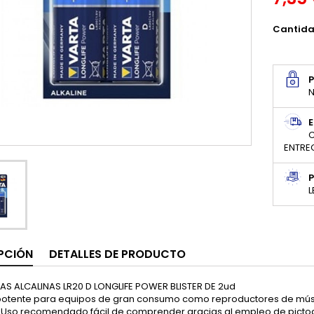
Cantid
N
E
C
ENTRE
P
L
PCIÓN
DETALLES DE PRODUCTO
LAS ALCALINAS LR20 D LONGLIFE POWER BLISTER DE 2ud
potente para equipos de gran consumo como reproductores de músic
s. Uso recomendado fácil de comprender gracias al empleo de picto