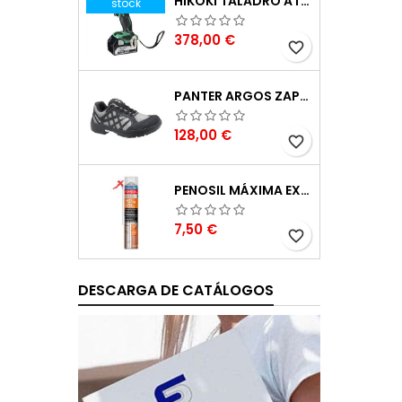
HIKOKI TALADRO ATORNILLADOR BATERÍA 18V DV18DBSLWFZ
stock
Precio
378,00 €
favorite_border
PANTER ARGOS ZAPATILLAS DE SEGURIDAD S3 GRIS REFLECTOR TALLA 48
Precio
128,00 €
favorite_border
PENOSIL MÁXIMA EXPANSIÓN ESPUMA DE POLIURETANO 750ML
Precio
7,50 €
favorite_border
DESCARGA DE CATÁLOGOS