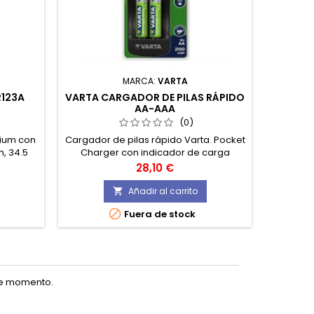
MARCA:
VARTA
R123A
VARTA CARGADOR DE PILAS RÁPIDO
GARDE
AA-AAA
C
(0)
hium con
Cargador de pilas rápido Varta. Pocket
Batería 
, 34.5
Charger con indicador de carga
bord
metro,
óptima y temporizador de seguridad.
Precio
28,10 €
mejor
Carga 2 o 4 pilas AA, AAA
bién
simultaneamente.
Añadir al carrito

45


Fuera de stock
Úl
te momento.