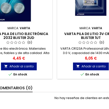
MARCA:
VARTA
MARCA:
VARTA
 PILA DE LITIO ELECTRÓNICA
VARTA PILA DE LITIO 3V C
2032 BLISTER 2UD
BLISTER 1UT
(0)
(0)
de litio electrónica. Materiales
VARTA CR123A Professional Lit
s, fiables y de alta calidad. Alta
3.0 V, capacidad de 1430 mAh
nsidad de energía, mínima
mm de altura x 17 mm de diá
Precio
Precio
4,45 €
6,05 €
descarga, alta capacidad y
tecnología de litio para la 
ordinarias características de
solución de energía. Tam
Añadir al carrito
Añadir al carrito


atura distinguen esta celda de
conocidas como CR 173


En stock
En stock
calidad de varta.
OMENTARIOS (0)
No hay reseñas de clientes en es