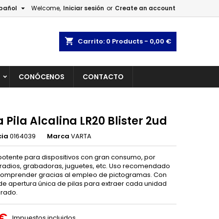

pañol
Welcome,
Iniciar sesión
or
Create an account
×
×
×
shopping_cart
Carrito:
0
Products - 0,00 €
L
CONÓCENOS
CONTACTO
n
s
 Pila Alcalina LR20 Blister 2ud
cia
0164039
Marca
VARTA
potente para dispositivos con gran consumo, por
radios, grabadoras, juguetes, etc. Uso recomendado
 comprender gracias al empleo de pictogramas. Con
de apertura única de pilas para extraer cada unidad
rado.
 €
Impuestos incluidos